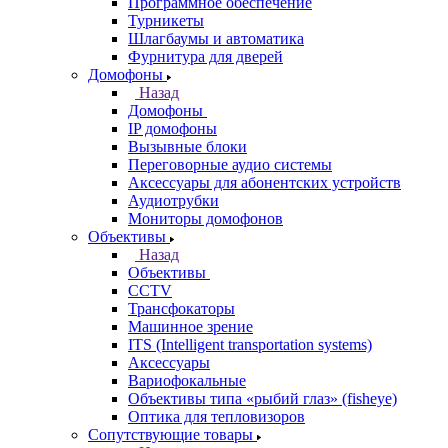
Программное обеспечение
Турникеты
Шлагбаумы и автоматика
Фурнитура для дверей
Домофоны
Назад
Домофоны
IP домофоны
Вызывные блоки
Переговорные аудио системы
Аксессуары для абонентских устройств
Аудиотрубки
Мониторы домофонов
Объективы
Назад
Объективы
CCTV
Трансфокаторы
Машинное зрение
ITS (Intelligent transportation systems)
Аксессуары
Вариофокальные
Объективы типа «рыбий глаз» (fisheye)
Оптика для тепловизоров
Сопутствующие товары