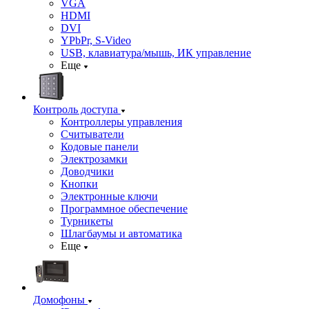
VGA
HDMI
DVI
YPbPr, S-Video
USB, клавиатура/мышь, ИК управление
Еще
Контроль доступа
Контроллеры управления
Считыватели
Кодовые панели
Электрозамки
Доводчики
Кнопки
Электронные ключи
Программное обеспечение
Турникеты
Шлагбаумы и автоматика
Еще
Домофоны