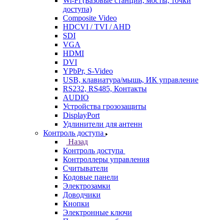
Wi-Fi (Базовые станции, мосты, точки
доступа)
Composite Video
HDCVI / TVI / AHD
SDI
VGA
HDMI
DVI
YPbPr, S-Video
USB, клавиатура/мышь, ИК управление
RS232, RS485, Контакты
AUDIO
Устройства грозозащиты
DisplayPort
Удлинители для антенн
Контроль доступа
Назад
Контроль доступа
Контроллеры управления
Считыватели
Кодовые панели
Электрозамки
Доводчики
Кнопки
Электронные ключи