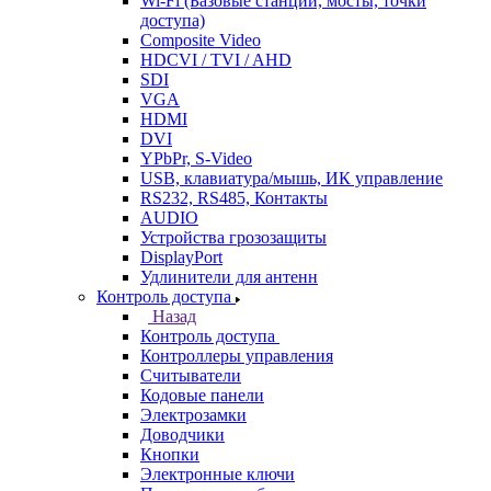
Wi-Fi (Базовые станции, мосты, точки
доступа)
Composite Video
HDCVI / TVI / AHD
SDI
VGA
HDMI
DVI
YPbPr, S-Video
USB, клавиатура/мышь, ИК управление
RS232, RS485, Контакты
AUDIO
Устройства грозозащиты
DisplayPort
Удлинители для антенн
Контроль доступа
Назад
Контроль доступа
Контроллеры управления
Считыватели
Кодовые панели
Электрозамки
Доводчики
Кнопки
Электронные ключи