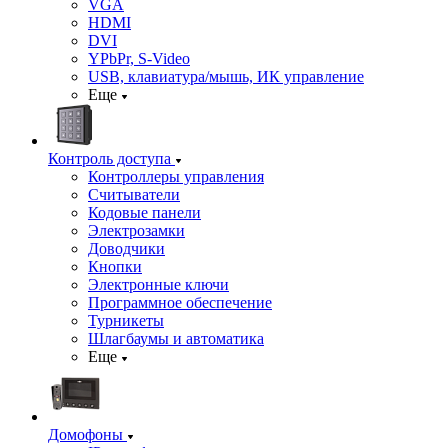
VGA
HDMI
DVI
YPbPr, S-Video
USB, клавиатура/мышь, ИК управление
Еще
Контроль доступа
Контроллеры управления
Считыватели
Кодовые панели
Электрозамки
Доводчики
Кнопки
Электронные ключи
Программное обеспечение
Турникеты
Шлагбаумы и автоматика
Еще
Домофоны