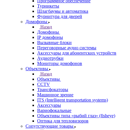
Программное обеспечение
Турникеты
Шлагбаумы и автоматика
Фурнитура для дверей
Домофоны
Назад
Домофоны
IP домофоны
Вызывные блоки
Переговорные аудио системы
Аксессуары для абонентских устройств
Аудиотрубки
Мониторы домофонов
Объективы
Назад
Объективы
CCTV
Трансфокаторы
Машинное зрение
ITS (Intelligent transportation systems)
Аксессуары
Вариофокальные
Объективы типа «рыбий глаз» (fisheye)
Оптика для тепловизоров
Сопутствующие товары