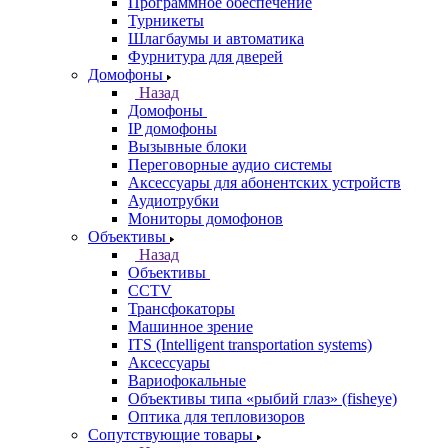
Программное обеспечение
Турникеты
Шлагбаумы и автоматика
Фурнитура для дверей
Домофоны
Назад
Домофоны
IP домофоны
Вызывные блоки
Переговорные аудио системы
Аксессуары для абонентских устройств
Аудиотрубки
Мониторы домофонов
Объективы
Назад
Объективы
CCTV
Трансфокаторы
Машинное зрение
ITS (Intelligent transportation systems)
Аксессуары
Вариофокальные
Объективы типа «рыбий глаз» (fisheye)
Оптика для тепловизоров
Сопутствующие товары