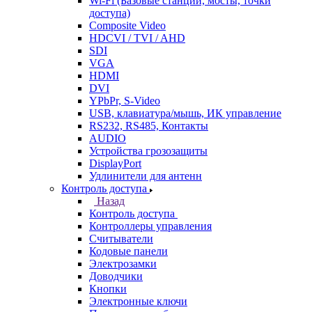
Wi-Fi (Базовые станции, мосты, точки
доступа)
Composite Video
HDCVI / TVI / AHD
SDI
VGA
HDMI
DVI
YPbPr, S-Video
USB, клавиатура/мышь, ИК управление
RS232, RS485, Контакты
AUDIO
Устройства грозозащиты
DisplayPort
Удлинители для антенн
Контроль доступа
Назад
Контроль доступа
Контроллеры управления
Считыватели
Кодовые панели
Электрозамки
Доводчики
Кнопки
Электронные ключи