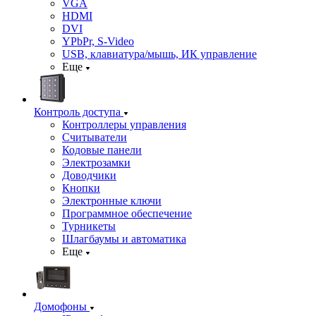
VGA
HDMI
DVI
YPbPr, S-Video
USB, клавиатура/мышь, ИК управление
Еще
Контроль доступа
Контроллеры управления
Считыватели
Кодовые панели
Электрозамки
Доводчики
Кнопки
Электронные ключи
Программное обеспечение
Турникеты
Шлагбаумы и автоматика
Еще
Домофоны