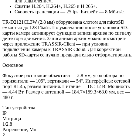
или задымлением.
Сжатие H.264, H.264+, H.265 и H.265+.
Скорость трансляции — 25 fps. Битрейт — 8 Мбит/с.
TR-D2121CL3W (2.8 мм) оборудована слотом для microSD
емкостью до 128 Гбайт. По умолчанию после установки SD-
карты камера активирует функцию записи архива по сигналу
детектора движения. Записанный архив можно посмотреть
через приложение TRASSIR-Client — при условии
подключения камеры к TRASSIR Cloud. Для корректной
работы SD-карты ее нужно предварительно отформатировать.
Основное
Фокусное расстояние объектива — 2.8 мм, угол обзора по
горизонтали — 105°, вертикали — 54°. Интерфейсы: сетевой
порт RJ-45, разъем питания. Питание — DC 12 В. Мощность
— 4.44 Вт. Размер с антенной — 184.7×159.3×68.0 мм, вес —
480 г.
Тип устройства
IP
Матрица
1/2.8
Разрешение, Мп
2