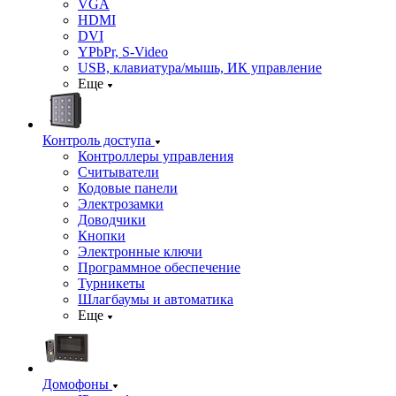
VGA
HDMI
DVI
YPbPr, S-Video
USB, клавиатура/мышь, ИК управление
Еще
Контроль доступа
Контроллеры управления
Считыватели
Кодовые панели
Электрозамки
Доводчики
Кнопки
Электронные ключи
Программное обеспечение
Турникеты
Шлагбаумы и автоматика
Еще
Домофоны