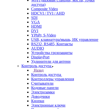
Wi-Fi (Базовые станции, мосты, точки
доступа)
Composite Video
HDCVI / TVI / AHD
SDI
VGA
HDMI
DVI
YPbPr, S-Video
USB, клавиатура/мышь, ИК управление
RS232, RS485, Контакты
AUDIO
Устройства грозозащиты
DisplayPort
Удлинители для антенн
Контроль доступа
Назад
Контроль доступа
Контроллеры управления
Считыватели
Кодовые панели
Электрозамки
Доводчики
Кнопки
Электронные ключи