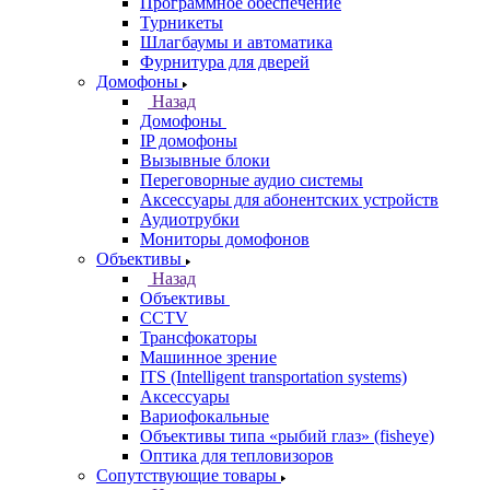
Программное обеспечение
Турникеты
Шлагбаумы и автоматика
Фурнитура для дверей
Домофоны
Назад
Домофоны
IP домофоны
Вызывные блоки
Переговорные аудио системы
Аксессуары для абонентских устройств
Аудиотрубки
Мониторы домофонов
Объективы
Назад
Объективы
CCTV
Трансфокаторы
Машинное зрение
ITS (Intelligent transportation systems)
Аксессуары
Вариофокальные
Объективы типа «рыбий глаз» (fisheye)
Оптика для тепловизоров
Сопутствующие товары