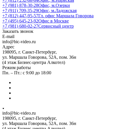
+7 (812) 252-68-64
Офис, м.Нарвская
+7 (981) 878-30-28
Офис, м.Озерки
+7 (911) 709-35-29
Офис, м.Ладожская
+7 (812) 447-95-57
Гл. офис Маршала Говорова
+7 (495) 645-23-92
Офис в Москве
+7 (981) 680-02-27
Сервисный центр
Заказать звонок
E-mail
info@bic-video.ru
Адрес
198095, г. Санкт-Петербург,
ул. Маршала Говорова, 52А, пом. 36н
(4 этаж Бизнес-центра Алкотел)
Режим работы
Пн. – Пт.: с 9:00 до 18:00
info@bic-video.ru
198095, г. Санкт-Петербург,
ул. Маршала Говорова, 52А, пом. 36н
(4 этаж Бизнес-центра Алкотел)