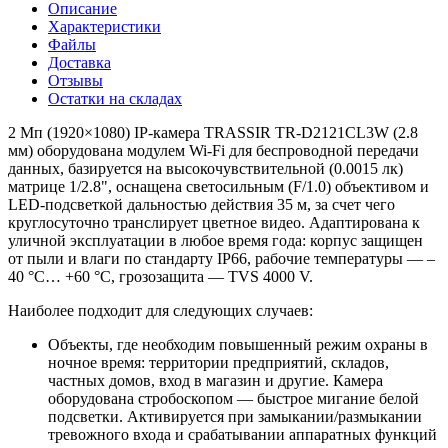
Описание
Характеристики
Файлы
Доставка
Отзывы
Остатки на складах
2 Мп (1920×1080) IP-камера TRASSIR TR-D2121CL3W (2.8
мм) оборудована модулем Wi-Fi для беспроводной передачи
данных, базируется на высокочувствительной (0.0015 лк)
матрице 1/2.8", оснащена светосильным (F/1.0) объективом и
LED-подсветкой дальностью действия 35 м, за счет чего
круглосуточно транслирует цветное видео. Адаптирована к
уличной эксплуатации в любое время года: корпус защищен
от пыли и влаги по стандарту IP66, рабочие температуры — –
40 °C… +60 °C, грозозащита — TVS 4000 V.
Наиболее подходит для следующих случаев:
Объекты, где необходим повышенный режим охраны в
ночное время: территории предприятий, складов,
частных домов, вход в магазин и другие. Камера
оборудована стробоскопом — быстрое мигание белой
подсветки. Активируется при замыкании/размыкании
тревожного входа и срабатывании аппаратных функций