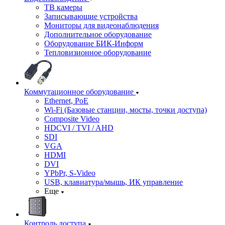
ТВ камеры
Записывающие устройства
Мониторы для видеонаблюдения
Дополнительное оборудование
Оборудование БИК-Информ
Тепловизионное оборудование
Коммутационное оборудование
Ethernet, PoE
Wi-Fi (Базовые станции, мосты, точки доступа)
Composite Video
HDCVI / TVI / AHD
SDI
VGA
HDMI
DVI
YPbPr, S-Video
USB, клавиатура/мышь, ИК управление
Еще
Контроль доступа