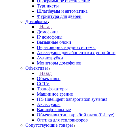
Программное обеспечение
Турникеты
Шлагбаумы и автоматика
Фурнитура для дверей
Домофоны
Назад
Домофоны
IP домофоны
Вызывные блоки
Переговорные аудио системы
Аксессуары для абонентских устройств
Аудиотрубки
Мониторы домофонов
Объективы
Назад
Объективы
CCTV
Трансфокаторы
Машинное зрение
ITS (Intelligent transportation systems)
Аксессуары
Вариофокальные
Объективы типа «рыбий глаз» (fisheye)
Оптика для тепловизоров
Сопутствующие товары