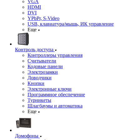
VGA
HDMI
DVI
YPbPr, S-Video
USB, клавиатура/мышь, ИК управление
Еще
Контроль доступа
Контроллеры управления
Считыватели
Кодовые панели
Электрозамки
Доводчики
Кнопки
Электронные ключи
Программное обеспечение
Турникеты
Шлагбаумы и автоматика
Еще
Домофоны