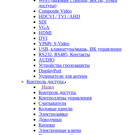
Wi-Fi (Базовые станции, мосты, точки
доступа)
Composite Video
HDCVI / TVI / AHD
SDI
VGA
HDMI
DVI
YPbPr, S-Video
USB, клавиатура/мышь, ИК управление
RS232, RS485, Контакты
AUDIO
Устройства грозозащиты
DisplayPort
Удлинители для антенн
Контроль доступа
Назад
Контроль доступа
Контроллеры управления
Считыватели
Кодовые панели
Электрозамки
Доводчики
Кнопки
Электронные ключи