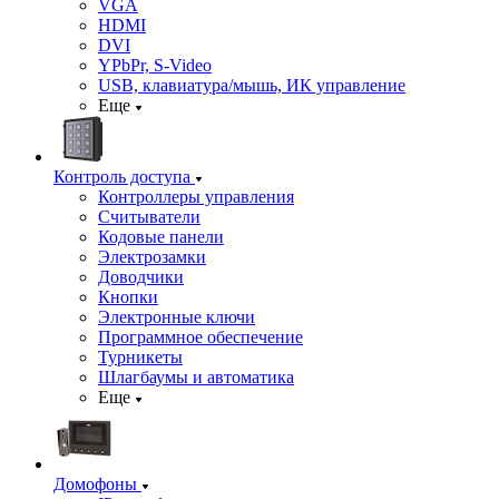
VGA
HDMI
DVI
YPbPr, S-Video
USB, клавиатура/мышь, ИК управление
Еще
Контроль доступа
Контроллеры управления
Считыватели
Кодовые панели
Электрозамки
Доводчики
Кнопки
Электронные ключи
Программное обеспечение
Турникеты
Шлагбаумы и автоматика
Еще
Домофоны