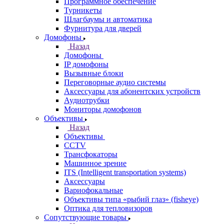
Программное обеспечение
Турникеты
Шлагбаумы и автоматика
Фурнитура для дверей
Домофоны
Назад
Домофоны
IP домофоны
Вызывные блоки
Переговорные аудио системы
Аксессуары для абонентских устройств
Аудиотрубки
Мониторы домофонов
Объективы
Назад
Объективы
CCTV
Трансфокаторы
Машинное зрение
ITS (Intelligent transportation systems)
Аксессуары
Вариофокальные
Объективы типа «рыбий глаз» (fisheye)
Оптика для тепловизоров
Сопутствующие товары