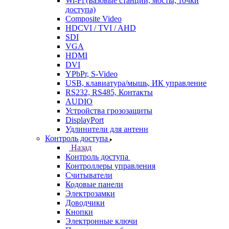
Wi-Fi (Базовые станции, мосты, точки
доступа)
Composite Video
HDCVI / TVI / AHD
SDI
VGA
HDMI
DVI
YPbPr, S-Video
USB, клавиатура/мышь, ИК управление
RS232, RS485, Контакты
AUDIO
Устройства грозозащиты
DisplayPort
Удлинители для антенн
Контроль доступа
Назад
Контроль доступа
Контроллеры управления
Считыватели
Кодовые панели
Электрозамки
Доводчики
Кнопки
Электронные ключи