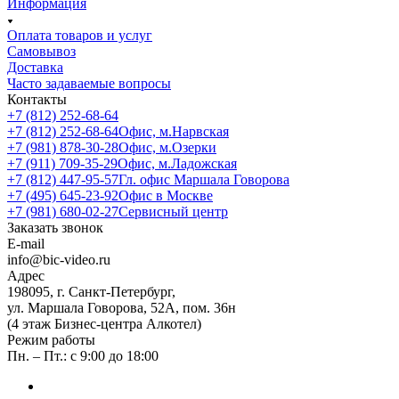
Информация
Оплата товаров и услуг
Самовывоз
Доставка
Часто задаваемые вопросы
Контакты
+7 (812) 252-68-64
+7 (812) 252-68-64
Офис, м.Нарвская
+7 (981) 878-30-28
Офис, м.Озерки
+7 (911) 709-35-29
Офис, м.Ладожская
+7 (812) 447-95-57
Гл. офис Маршала Говорова
+7 (495) 645-23-92
Офис в Москве
+7 (981) 680-02-27
Сервисный центр
Заказать звонок
E-mail
info@bic-video.ru
Адрес
198095, г. Санкт-Петербург,
ул. Маршала Говорова, 52А, пом. 36н
(4 этаж Бизнес-центра Алкотел)
Режим работы
Пн. – Пт.: с 9:00 до 18:00