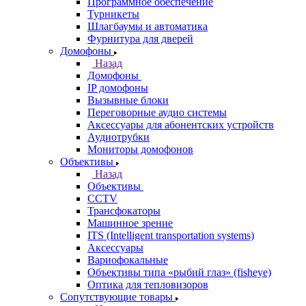
Программное обеспечение
Турникеты
Шлагбаумы и автоматика
Фурнитура для дверей
Домофоны
Назад
Домофоны
IP домофоны
Вызывные блоки
Переговорные аудио системы
Аксессуары для абонентских устройств
Аудиотрубки
Мониторы домофонов
Объективы
Назад
Объективы
CCTV
Трансфокаторы
Машинное зрение
ITS (Intelligent transportation systems)
Аксессуары
Вариофокальные
Объективы типа «рыбий глаз» (fisheye)
Оптика для тепловизоров
Сопутствующие товары