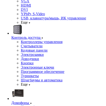
VGA
HDMI
DVI
YPbPr, S-Video
USB, клавиатура/мышь, ИК управление
Еще
Контроль доступа
Контроллеры управления
Считыватели
Кодовые панели
Электрозамки
Доводчики
Кнопки
Электронные ключи
Программное обеспечение
Турникеты
Шлагбаумы и автоматика
Еще
Домофоны