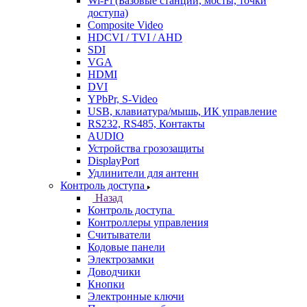
Wi-Fi (Базовые станции, мосты, точки
доступа)
Composite Video
HDCVI / TVI / AHD
SDI
VGA
HDMI
DVI
YPbPr, S-Video
USB, клавиатура/мышь, ИК управление
RS232, RS485, Контакты
AUDIO
Устройства грозозащиты
DisplayPort
Удлинители для антенн
Контроль доступа
Назад
Контроль доступа
Контроллеры управления
Считыватели
Кодовые панели
Электрозамки
Доводчики
Кнопки
Электронные ключи