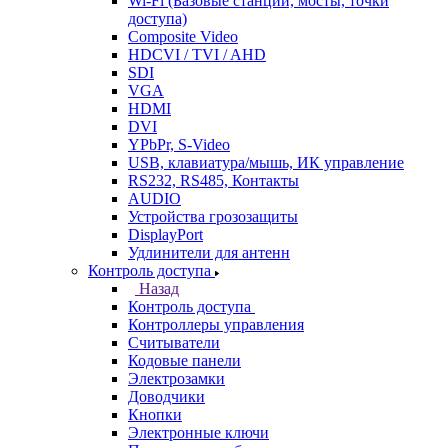
Wi-Fi (Базовые станции, мосты, точки
доступа)
Composite Video
HDCVI / TVI / AHD
SDI
VGA
HDMI
DVI
YPbPr, S-Video
USB, клавиатура/мышь, ИК управление
RS232, RS485, Контакты
AUDIO
Устройства грозозащиты
DisplayPort
Удлинители для антенн
Контроль доступа
Назад
Контроль доступа
Контроллеры управления
Считыватели
Кодовые панели
Электрозамки
Доводчики
Кнопки
Электронные ключи