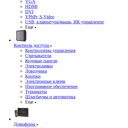
VGA
HDMI
DVI
YPbPr, S-Video
USB, клавиатура/мышь, ИК управление
Еще
Контроль доступа
Контроллеры управления
Считыватели
Кодовые панели
Электрозамки
Доводчики
Кнопки
Электронные ключи
Программное обеспечение
Турникеты
Шлагбаумы и автоматика
Еще
Домофоны