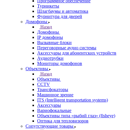
Программное обеспечение
Турникеты
Шлагбаумы и автоматика
Фурнитура для дверей
Домофоны
Назад
Домофоны
IP домофоны
Вызывные блоки
Переговорные аудио системы
Аксессуары для абонентских устройств
Аудиотрубки
Мониторы домофонов
Объективы
Назад
Объективы
CCTV
Трансфокаторы
Машинное зрение
ITS (Intelligent transportation systems)
Аксессуары
Вариофокальные
Объективы типа «рыбий глаз» (fisheye)
Оптика для тепловизоров
Сопутствующие товары