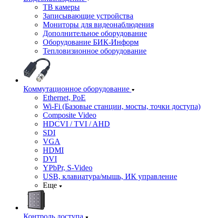
ТВ камеры
Записывающие устройства
Мониторы для видеонаблюдения
Дополнительное оборудование
Оборудование БИК-Информ
Тепловизионное оборудование
Коммутационное оборудование
Ethernet, PoE
Wi-Fi (Базовые станции, мосты, точки доступа)
Composite Video
HDCVI / TVI / AHD
SDI
VGA
HDMI
DVI
YPbPr, S-Video
USB, клавиатура/мышь, ИК управление
Еще
Контроль доступа