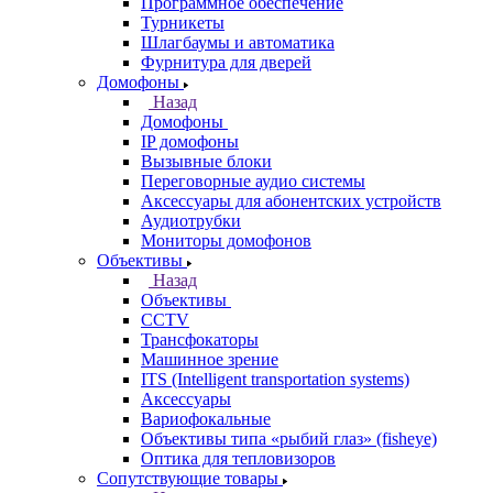
Программное обеспечение
Турникеты
Шлагбаумы и автоматика
Фурнитура для дверей
Домофоны
Назад
Домофоны
IP домофоны
Вызывные блоки
Переговорные аудио системы
Аксессуары для абонентских устройств
Аудиотрубки
Мониторы домофонов
Объективы
Назад
Объективы
CCTV
Трансфокаторы
Машинное зрение
ITS (Intelligent transportation systems)
Аксессуары
Вариофокальные
Объективы типа «рыбий глаз» (fisheye)
Оптика для тепловизоров
Сопутствующие товары