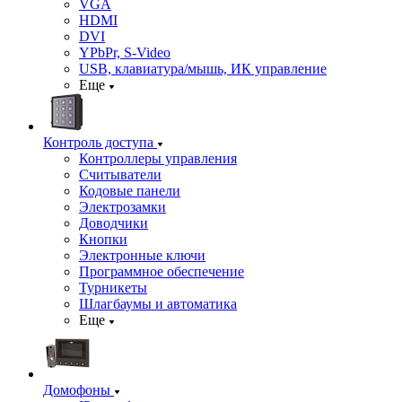
VGA
HDMI
DVI
YPbPr, S-Video
USB, клавиатура/мышь, ИК управление
Еще
Контроль доступа
Контроллеры управления
Считыватели
Кодовые панели
Электрозамки
Доводчики
Кнопки
Электронные ключи
Программное обеспечение
Турникеты
Шлагбаумы и автоматика
Еще
Домофоны