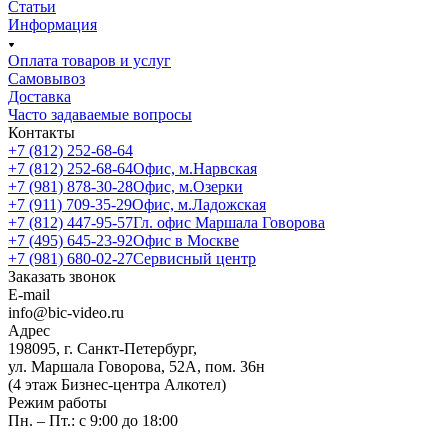
Статьи
Информация
Оплата товаров и услуг
Самовывоз
Доставка
Часто задаваемые вопросы
Контакты
+7 (812) 252-68-64
+7 (812) 252-68-64
Офис, м.Нарвская
+7 (981) 878-30-28
Офис, м.Озерки
+7 (911) 709-35-29
Офис, м.Ладожская
+7 (812) 447-95-57
Гл. офис Маршала Говорова
+7 (495) 645-23-92
Офис в Москве
+7 (981) 680-02-27
Сервисный центр
Заказать звонок
E-mail
info@bic-video.ru
Адрес
198095, г. Санкт-Петербург,
ул. Маршала Говорова, 52А, пом. 36н
(4 этаж Бизнес-центра Алкотел)
Режим работы
Пн. – Пт.: с 9:00 до 18:00