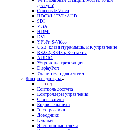
Wi-Fi (Базовые станции, мосты, точки
доступа)
Composite Video
HDCVI / TVI / AHD
SDI
VGA
HDMI
DVI
YPbPr, S-Video
USB, клавиатура/мышь, ИК управление
RS232, RS485, Контакты
AUDIO
Устройства грозозащиты
DisplayPort
Удлинители для антенн
Контроль доступа
Назад
Контроль доступа
Контроллеры управления
Считыватели
Кодовые панели
Электрозамки
Доводчики
Кнопки
Электронные ключи