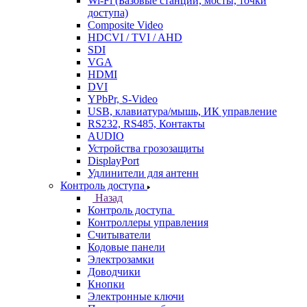
Wi-Fi (Базовые станции, мосты, точки
доступа)
Composite Video
HDCVI / TVI / AHD
SDI
VGA
HDMI
DVI
YPbPr, S-Video
USB, клавиатура/мышь, ИК управление
RS232, RS485, Контакты
AUDIO
Устройства грозозащиты
DisplayPort
Удлинители для антенн
Контроль доступа
Назад
Контроль доступа
Контроллеры управления
Считыватели
Кодовые панели
Электрозамки
Доводчики
Кнопки
Электронные ключи