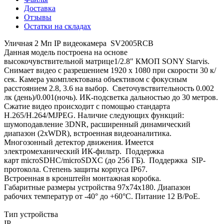
Доставка
Отзывы
Остатки на складах
Уличная 2 Мп IP видеокамера SV2005RCB
Данная модель построена на основе
высокочувствительной матрице1/2.8" КМОП SONY Starvis.
Снимает видео с разрешением 1920 х 1080 при скорости 30 к/
сек. Камера укомплектована объективом с фокусным
расстоянием 2.8, 3.6 на выбор. Светочувствительность 0.002
лк (день)/0.001(ночь). ИК-подсветка дальностью до 30 метров.
Сжатие видео происходит с помощью стандарта
H.265/H.264/MJPEG. Наличие следующих функций:
шумоподавление 3DNR, расширенный динамический
диапазон (2xWDR), встроенная видеоаналитика.
Многозонный детектор движения. Имеется
электромеханический ИК-фильтр. Поддержка
карт microSDHC/microSDXC (до 256 ГБ). Поддержка SIP-
протокола. Степень защиты корпуса IP67.
Встроенная в кронштейн монтажная коробка.
Габаритные размеры устройства 97х74х180. Диапазон
рабочих температур от -40° до +60°С. Питание 12 В/PoE.
Тип устройства
IP