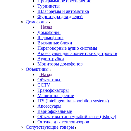
Программное обеспечение
Турникеты
Шлагбаумы и автоматика
Фурнитура для дверей
Домофоны
Назад
Домофоны
IP домофоны
Вызывные блоки
Переговорные аудио системы
Аксессуары для абонентских устройств
Аудиотрубки
Мониторы домофонов
Объективы
Назад
Объективы
CCTV
Трансфокаторы
Машинное зрение
ITS (Intelligent transportation systems)
Аксессуары
Вариофокальные
Объективы типа «рыбий глаз» (fisheye)
Оптика для тепловизоров
Сопутствующие товары