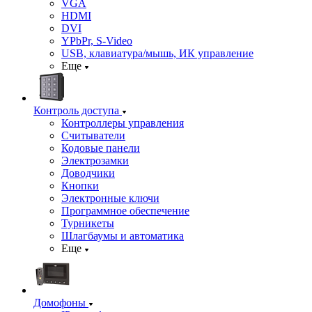
VGA
HDMI
DVI
YPbPr, S-Video
USB, клавиатура/мышь, ИК управление
Еще
Контроль доступа
Контроллеры управления
Считыватели
Кодовые панели
Электрозамки
Доводчики
Кнопки
Электронные ключи
Программное обеспечение
Турникеты
Шлагбаумы и автоматика
Еще
Домофоны