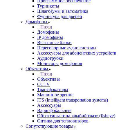
Программное обеспечение
Турникеты
Шлагбаумы и автоматика
Фурнитура для дверей
Домофоны
Назад
Домофоны
IP домофоны
Вызывные блоки
Переговорные аудио системы
Аксессуары для абонентских устройств
Аудиотрубки
Мониторы домофонов
Объективы
Назад
Объективы
CCTV
Трансфокаторы
Машинное зрение
ITS (Intelligent transportation systems)
Аксессуары
Вариофокальные
Объективы типа «рыбий глаз» (fisheye)
Оптика для тепловизоров
Сопутствующие товары