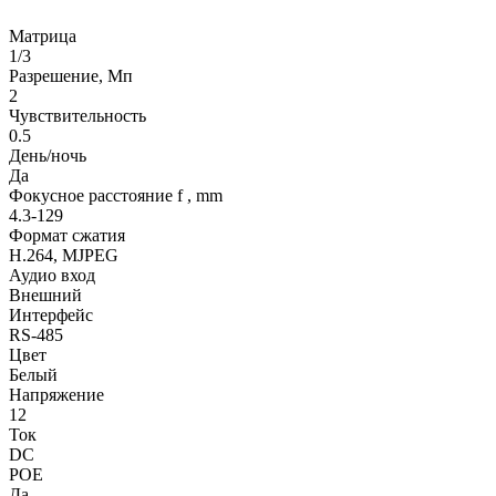
Матрица
1/3
Разрешение, Мп
2
Чувствительность
0.5
День/ночь
Да
Фокусное расстояние f , mm
4.3-129
Формат сжатия
H.264, MJPEG
Аудио вход
Внешний
Интерфейс
RS-485
Цвет
Белый
Напряжение
12
Ток
DC
POE
Да