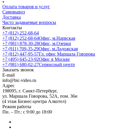
Оплата товаров и услуг
Самовывоз
Доставка
Часто задаваемые вопросы
Контакты
+7 (812) 252-68-64
+7 (812) 252-68-64
Офис, м.Нарвская
+7 (981) 878-30-28
Офис, м.Озерки
+7 (911) 709-35-29
Офис, м.Ладожская
+7 (812) 447-95-57
Гл. офис Маршала Говорова
+7 (495) 645-23-92
Офис в Москве
+7 (981) 680-02-27
Сервисный центр
Заказать звонок
E-mail
info@bic-video.ru
Адрес
198095, г. Санкт-Петербург,
ул. Маршала Говорова, 52А, пом. 36н
(4 этаж Бизнес-центра Алкотел)
Режим работы
Пн. – Пт.: с 9:00 до 18:00