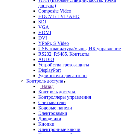
Wi-Fi (Базовые станции, мосты, точки
доступа)
Composite Video
HDCVI / TVI / AHD
SDI
VGA
HDMI
DVI
YPbPr, S-Video
USB, клавиатура/мышь, ИК управление
RS232, RS485, Контакты
AUDIO
Устройства грозозащиты
DisplayPort
Удлинители для антенн
Контроль доступа
Назад
Контроль доступа
Контроллеры управления
Считыватели
Кодовые панели
Электрозамки
Доводчики
Кнопки
Электронные ключи