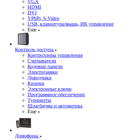
VGA
HDMI
DVI
YPbPr, S-Video
USB, клавиатура/мышь, ИК управление
Еще
Контроль доступа
Контроллеры управления
Считыватели
Кодовые панели
Электрозамки
Доводчики
Кнопки
Электронные ключи
Программное обеспечение
Турникеты
Шлагбаумы и автоматика
Еще
Домофоны