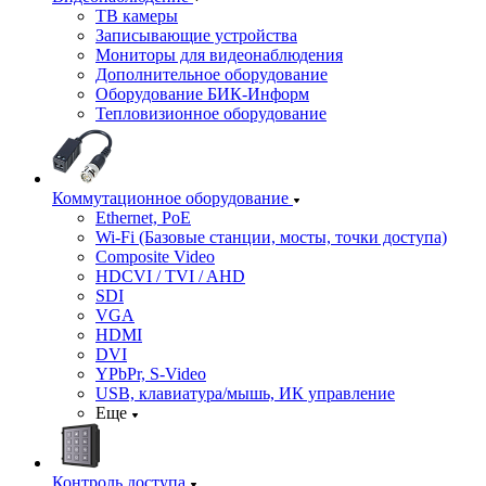
ТВ камеры
Записывающие устройства
Мониторы для видеонаблюдения
Дополнительное оборудование
Оборудование БИК-Информ
Тепловизионное оборудование
Коммутационное оборудование
Ethernet, PoE
Wi-Fi (Базовые станции, мосты, точки доступа)
Composite Video
HDCVI / TVI / AHD
SDI
VGA
HDMI
DVI
YPbPr, S-Video
USB, клавиатура/мышь, ИК управление
Еще
Контроль доступа