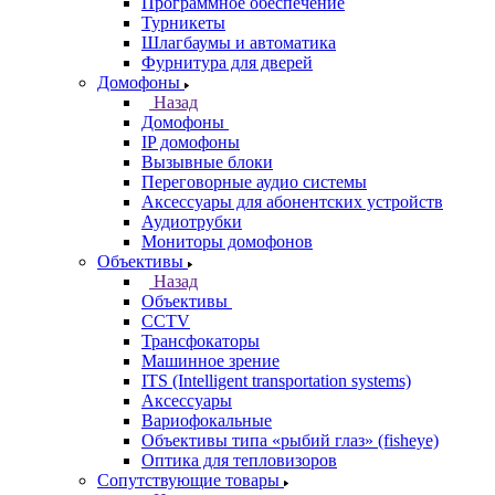
Программное обеспечение
Турникеты
Шлагбаумы и автоматика
Фурнитура для дверей
Домофоны
Назад
Домофоны
IP домофоны
Вызывные блоки
Переговорные аудио системы
Аксессуары для абонентских устройств
Аудиотрубки
Мониторы домофонов
Объективы
Назад
Объективы
CCTV
Трансфокаторы
Машинное зрение
ITS (Intelligent transportation systems)
Аксессуары
Вариофокальные
Объективы типа «рыбий глаз» (fisheye)
Оптика для тепловизоров
Сопутствующие товары