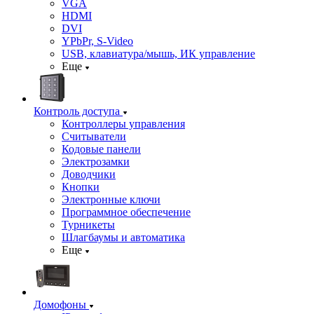
VGA
HDMI
DVI
YPbPr, S-Video
USB, клавиатура/мышь, ИК управление
Еще
Контроль доступа
Контроллеры управления
Считыватели
Кодовые панели
Электрозамки
Доводчики
Кнопки
Электронные ключи
Программное обеспечение
Турникеты
Шлагбаумы и автоматика
Еще
Домофоны