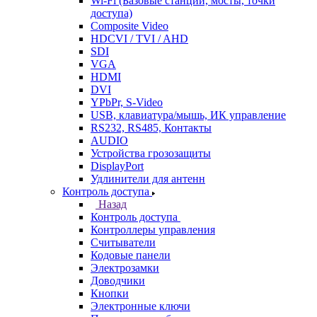
Wi-Fi (Базовые станции, мосты, точки
доступа)
Composite Video
HDCVI / TVI / AHD
SDI
VGA
HDMI
DVI
YPbPr, S-Video
USB, клавиатура/мышь, ИК управление
RS232, RS485, Контакты
AUDIO
Устройства грозозащиты
DisplayPort
Удлинители для антенн
Контроль доступа
Назад
Контроль доступа
Контроллеры управления
Считыватели
Кодовые панели
Электрозамки
Доводчики
Кнопки
Электронные ключи