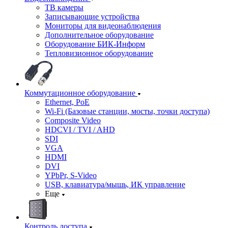
ТВ камеры
Записывающие устройства
Мониторы для видеонаблюдения
Дополнительное оборудование
Оборудование БИК-Информ
Тепловизионное оборудование
Коммутационное оборудование
Ethernet, PoE
Wi-Fi (Базовые станции, мосты, точки доступа)
Composite Video
HDCVI / TVI / AHD
SDI
VGA
HDMI
DVI
YPbPr, S-Video
USB, клавиатура/мышь, ИК управление
Еще
Контроль доступа