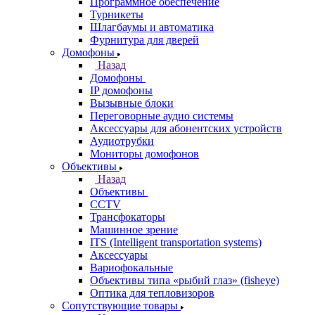
Программное обеспечение
Турникеты
Шлагбаумы и автоматика
Фурнитура для дверей
Домофоны
Назад
Домофоны
IP домофоны
Вызывные блоки
Переговорные аудио системы
Аксессуары для абонентских устройств
Аудиотрубки
Мониторы домофонов
Объективы
Назад
Объективы
CCTV
Трансфокаторы
Машинное зрение
ITS (Intelligent transportation systems)
Аксессуары
Вариофокальные
Объективы типа «рыбий глаз» (fisheye)
Оптика для тепловизоров
Сопутствующие товары