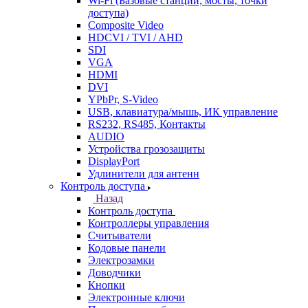
Wi-Fi (Базовые станции, мосты, точки
доступа)
Composite Video
HDCVI / TVI / AHD
SDI
VGA
HDMI
DVI
YPbPr, S-Video
USB, клавиатура/мышь, ИК управление
RS232, RS485, Контакты
AUDIO
Устройства грозозащиты
DisplayPort
Удлинители для антенн
Контроль доступа
Назад
Контроль доступа
Контроллеры управления
Считыватели
Кодовые панели
Электрозамки
Доводчики
Кнопки
Электронные ключи