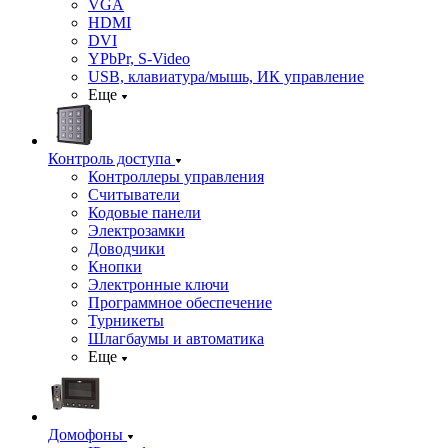
VGA
HDMI
DVI
YPbPr, S-Video
USB, клавиатура/мышь, ИК управление
Еще
Контроль доступа
Контроллеры управления
Считыватели
Кодовые панели
Электрозамки
Доводчики
Кнопки
Электронные ключи
Программное обеспечение
Турникеты
Шлагбаумы и автоматика
Еще
Домофоны