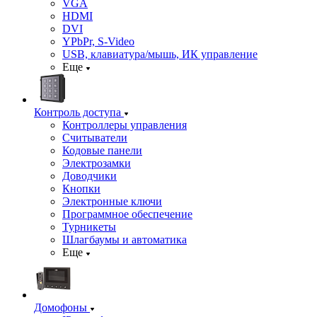
VGA
HDMI
DVI
YPbPr, S-Video
USB, клавиатура/мышь, ИК управление
Еще
Контроль доступа
Контроллеры управления
Считыватели
Кодовые панели
Электрозамки
Доводчики
Кнопки
Электронные ключи
Программное обеспечение
Турникеты
Шлагбаумы и автоматика
Еще
Домофоны