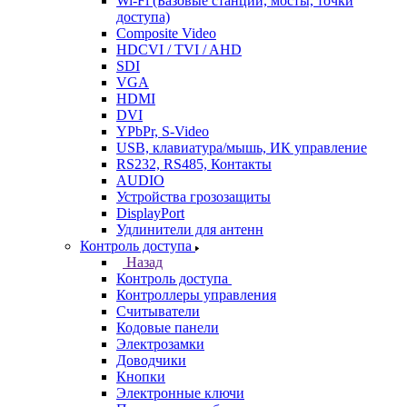
Wi-Fi (Базовые станции, мосты, точки
доступа)
Composite Video
HDCVI / TVI / AHD
SDI
VGA
HDMI
DVI
YPbPr, S-Video
USB, клавиатура/мышь, ИК управление
RS232, RS485, Контакты
AUDIO
Устройства грозозащиты
DisplayPort
Удлинители для антенн
Контроль доступа
Назад
Контроль доступа
Контроллеры управления
Считыватели
Кодовые панели
Электрозамки
Доводчики
Кнопки
Электронные ключи