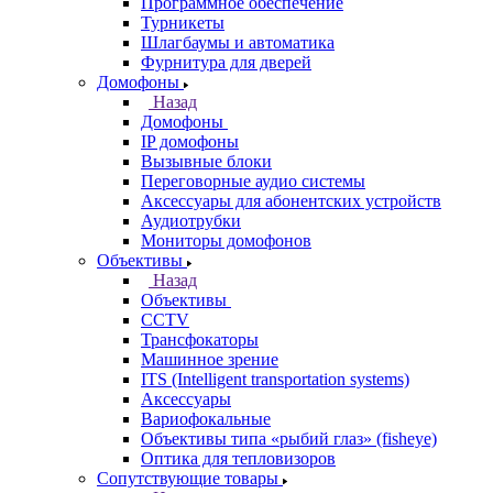
Программное обеспечение
Турникеты
Шлагбаумы и автоматика
Фурнитура для дверей
Домофоны
Назад
Домофоны
IP домофоны
Вызывные блоки
Переговорные аудио системы
Аксессуары для абонентских устройств
Аудиотрубки
Мониторы домофонов
Объективы
Назад
Объективы
CCTV
Трансфокаторы
Машинное зрение
ITS (Intelligent transportation systems)
Аксессуары
Вариофокальные
Объективы типа «рыбий глаз» (fisheye)
Оптика для тепловизоров
Сопутствующие товары