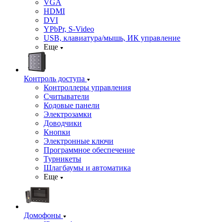
VGA
HDMI
DVI
YPbPr, S-Video
USB, клавиатура/мышь, ИК управление
Еще
Контроль доступа
Контроллеры управления
Считыватели
Кодовые панели
Электрозамки
Доводчики
Кнопки
Электронные ключи
Программное обеспечение
Турникеты
Шлагбаумы и автоматика
Еще
Домофоны