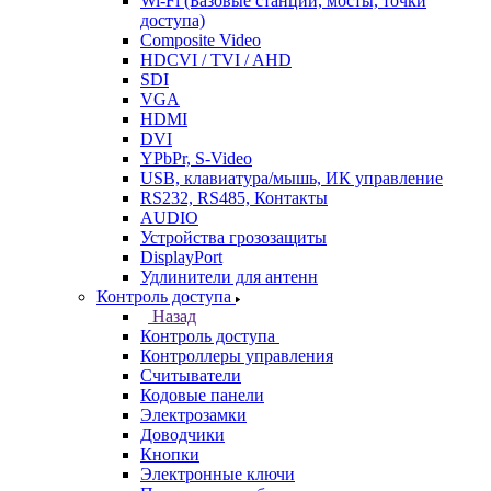
Wi-Fi (Базовые станции, мосты, точки
доступа)
Composite Video
HDCVI / TVI / AHD
SDI
VGA
HDMI
DVI
YPbPr, S-Video
USB, клавиатура/мышь, ИК управление
RS232, RS485, Контакты
AUDIO
Устройства грозозащиты
DisplayPort
Удлинители для антенн
Контроль доступа
Назад
Контроль доступа
Контроллеры управления
Считыватели
Кодовые панели
Электрозамки
Доводчики
Кнопки
Электронные ключи