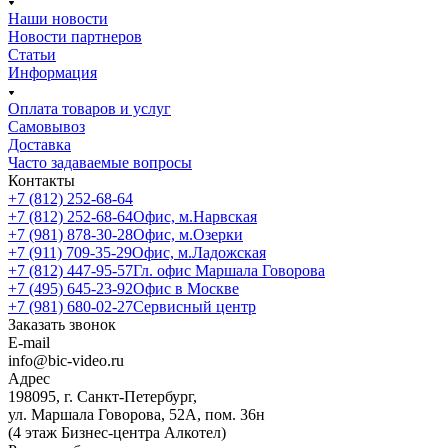
Наши новости
Новости партнеров
Статьи
Информация
Оплата товаров и услуг
Самовывоз
Доставка
Часто задаваемые вопросы
Контакты
+7 (812) 252-68-64
+7 (812) 252-68-64
Офис, м.Нарвская
+7 (981) 878-30-28
Офис, м.Озерки
+7 (911) 709-35-29
Офис, м.Ладожская
+7 (812) 447-95-57
Гл. офис Маршала Говорова
+7 (495) 645-23-92
Офис в Москве
+7 (981) 680-02-27
Сервисный центр
Заказать звонок
E-mail
info@bic-video.ru
Адрес
198095, г. Санкт-Петербург,
ул. Маршала Говорова, 52А, пом. 36н
(4 этаж Бизнес-центра Алкотел)