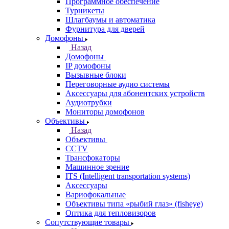
Программное обеспечение
Турникеты
Шлагбаумы и автоматика
Фурнитура для дверей
Домофоны
Назад
Домофоны
IP домофоны
Вызывные блоки
Переговорные аудио системы
Аксессуары для абонентских устройств
Аудиотрубки
Мониторы домофонов
Объективы
Назад
Объективы
CCTV
Трансфокаторы
Машинное зрение
ITS (Intelligent transportation systems)
Аксессуары
Вариофокальные
Объективы типа «рыбий глаз» (fisheye)
Оптика для тепловизоров
Сопутствующие товары