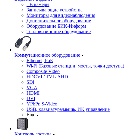
ТВ камеры
Записывающие устройства
Мониторы для видеонаблюдения
Дополнительное оборудование
Оборудование БИК-Информ
Тепловизионное оборудование
Коммутационное оборудование
Ethernet, PoE
Wi-Fi (Базовые станции, мосты, точки доступа)
Composite Video
HDCVI / TVI / AHD
SDI
VGA
HDMI
DVI
YPbPr, S-Video
USB, клавиатура/мышь, ИК управление
Еще
Контроль доступа