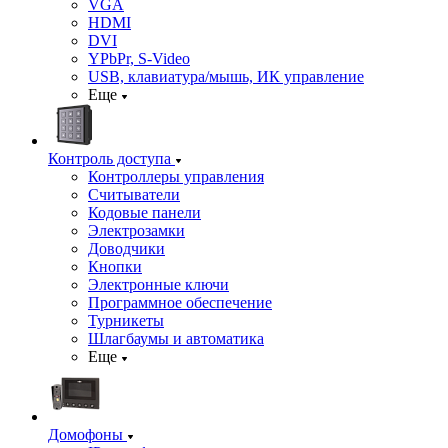
VGA
HDMI
DVI
YPbPr, S-Video
USB, клавиатура/мышь, ИК управление
Еще
Контроль доступа
Контроллеры управления
Считыватели
Кодовые панели
Электрозамки
Доводчики
Кнопки
Электронные ключи
Программное обеспечение
Турникеты
Шлагбаумы и автоматика
Еще
Домофоны