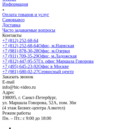
Информация
Оплата товаров и услуг
Самовывоз
Доставка
Часто задаваемые вопросы
Контакты
+7 (812) 252-68-64
+7 (812) 252-68-64
Офис, м.Нарвская
+7 (981) 878-30-28
Офис, м.Озерки
+7 (911) 709-35-29
Офис, м.Ладожская
+7 (812) 447-95-57
Гл. офис Маршала Говорова
+7 (495) 645-23-92
Офис в Москве
+7 (981) 680-02-27
Сервисный центр
Заказать звонок
E-mail
info@bic-video.ru
Адрес
198095, г. Санкт-Петербург,
ул. Маршала Говорова, 52А, пом. 36н
(4 этаж Бизнес-центра Алкотел)
Режим работы
Пн. – Пт.: с 9:00 до 18:00