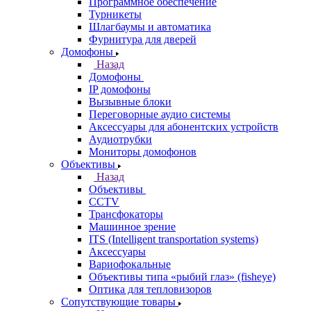
Программное обеспечение
Турникеты
Шлагбаумы и автоматика
Фурнитура для дверей
Домофоны
Назад
Домофоны
IP домофоны
Вызывные блоки
Переговорные аудио системы
Аксессуары для абонентских устройств
Аудиотрубки
Мониторы домофонов
Объективы
Назад
Объективы
CCTV
Трансфокаторы
Машинное зрение
ITS (Intelligent transportation systems)
Аксессуары
Вариофокальные
Объективы типа «рыбий глаз» (fisheye)
Оптика для тепловизоров
Сопутствующие товары