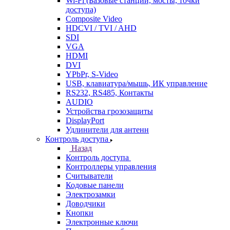
Wi-Fi (Базовые станции, мосты, точки
доступа)
Composite Video
HDCVI / TVI / AHD
SDI
VGA
HDMI
DVI
YPbPr, S-Video
USB, клавиатура/мышь, ИК управление
RS232, RS485, Контакты
AUDIO
Устройства грозозащиты
DisplayPort
Удлинители для антенн
Контроль доступа
Назад
Контроль доступа
Контроллеры управления
Считыватели
Кодовые панели
Электрозамки
Доводчики
Кнопки
Электронные ключи