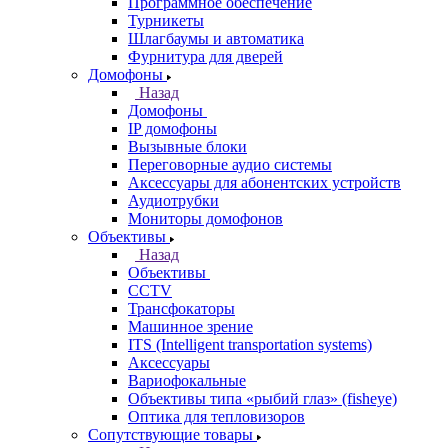
Программное обеспечение
Турникеты
Шлагбаумы и автоматика
Фурнитура для дверей
Домофоны
Назад
Домофоны
IP домофоны
Вызывные блоки
Переговорные аудио системы
Аксессуары для абонентских устройств
Аудиотрубки
Мониторы домофонов
Объективы
Назад
Объективы
CCTV
Трансфокаторы
Машинное зрение
ITS (Intelligent transportation systems)
Аксессуары
Вариофокальные
Объективы типа «рыбий глаз» (fisheye)
Оптика для тепловизоров
Сопутствующие товары