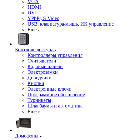
VGA
HDMI
DVI
YPbPr, S-Video
USB, клавиатура/мышь, ИК управление
Еще
Контроль доступа
Контроллеры управления
Считыватели
Кодовые панели
Электрозамки
Доводчики
Кнопки
Электронные ключи
Программное обеспечение
Турникеты
Шлагбаумы и автоматика
Еще
Домофоны