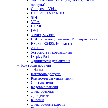
Wi-Fi (Базовые станции, мосты, точки
доступа)
Composite Video
HDCVI / TVI / AHD
SDI
VGA
HDMI
DVI
YPbPr, S-Video
USB, клавиатура/мышь, ИК управление
RS232, RS485, Контакты
AUDIO
Устройства грозозащиты
DisplayPort
Удлинители для антенн
Контроль доступа
Назад
Контроль доступа
Контроллеры управления
Считыватели
Кодовые панели
Электрозамки
Доводчики
Кнопки
Электронные ключи