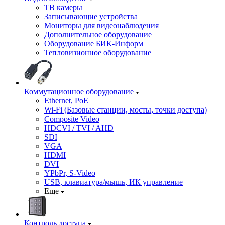
ТВ камеры
Записывающие устройства
Мониторы для видеонаблюдения
Дополнительное оборудование
Оборудование БИК-Информ
Тепловизионное оборудование
Коммутационное оборудование
Ethernet, PoE
Wi-Fi (Базовые станции, мосты, точки доступа)
Composite Video
HDCVI / TVI / AHD
SDI
VGA
HDMI
DVI
YPbPr, S-Video
USB, клавиатура/мышь, ИК управление
Еще
Контроль доступа