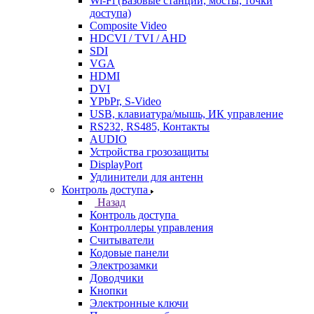
Wi-Fi (Базовые станции, мосты, точки
доступа)
Composite Video
HDCVI / TVI / AHD
SDI
VGA
HDMI
DVI
YPbPr, S-Video
USB, клавиатура/мышь, ИК управление
RS232, RS485, Контакты
AUDIO
Устройства грозозащиты
DisplayPort
Удлинители для антенн
Контроль доступа
Назад
Контроль доступа
Контроллеры управления
Считыватели
Кодовые панели
Электрозамки
Доводчики
Кнопки
Электронные ключи