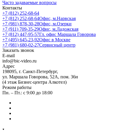
Часто задаваемые вопросы
Контакты
+7 (812) 252-68-64
+7 (812) 252-68-64
Офис, м.Нарвская
+7 (981) 878-30-28
Офис, м.Озерки
+7 (911) 709-35-29
Офис, м.Ладожская
+7 (812) 447-95-57
Гл. офис Маршала Говорова
+7 (495) 645-23-92
Офис в Москве
+7 (981) 680-02-27
Сервисный центр
Заказать звонок
E-mail
info@bic-video.ru
Адрес
198095, г. Санкт-Петербург,
ул. Маршала Говорова, 52А, пом. 36н
(4 этаж Бизнес-центра Алкотел)
Режим работы
Пн. – Пт.: с 9:00 до 18:00