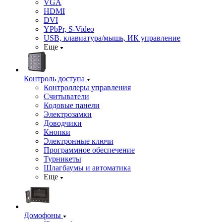
VGA
HDMI
DVI
YPbPr, S-Video
USB, клавиатура/мышь, ИК управление
Еще
Контроль доступа
Контроллеры управления
Считыватели
Кодовые панели
Электрозамки
Доводчики
Кнопки
Электронные ключи
Программное обеспечение
Турникеты
Шлагбаумы и автоматика
Еще
Домофоны