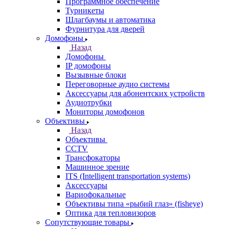
Программное обеспечение
Турникеты
Шлагбаумы и автоматика
Фурнитура для дверей
Домофоны
Назад
Домофоны
IP домофоны
Вызывные блоки
Переговорные аудио системы
Аксессуары для абонентских устройств
Аудиотрубки
Мониторы домофонов
Объективы
Назад
Объективы
CCTV
Трансфокаторы
Машинное зрение
ITS (Intelligent transportation systems)
Аксессуары
Вариофокальные
Объективы типа «рыбий глаз» (fisheye)
Оптика для тепловизоров
Сопутствующие товары