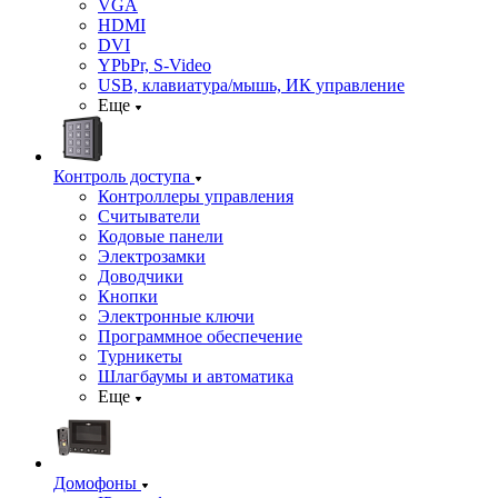
VGA
HDMI
DVI
YPbPr, S-Video
USB, клавиатура/мышь, ИК управление
Еще
Контроль доступа
Контроллеры управления
Считыватели
Кодовые панели
Электрозамки
Доводчики
Кнопки
Электронные ключи
Программное обеспечение
Турникеты
Шлагбаумы и автоматика
Еще
Домофоны