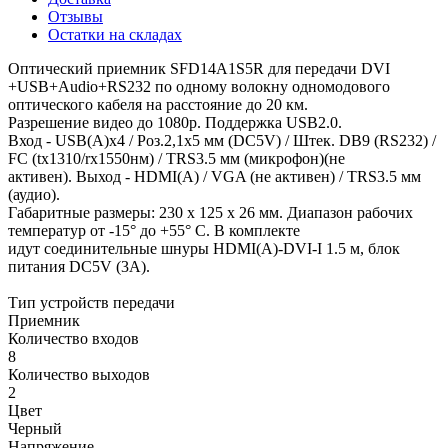
Отзывы
Остатки на складах
Оптический приемник SFD14A1S5R для передачи DVI
+USB+Audio+RS232 по одному волокну одномодового
оптического кабеля на расстояние до 20 км.
Разрешение видео до 1080p. Поддержка USB2.0.
Вход - USB(A)x4 / Роз.2,1х5 мм (DC5V) / Штек. DB9 (RS232) /
FC (tx1310/rx1550нм) / TRS3.5 мм (микрофон)(не
активен). Выход - HDMI(A) / VGA (не активен) / TRS3.5 мм
(аудио).
Габаритные размеры: 230 x 125 x 26 мм. Диапазон рабочих
температур от -15° до +55° С. В комплекте
идут соединительные шнуры HDMI(A)-DVI-I 1.5 м, блок
питания DC5V (3A).
Тип устройств передачи
Приемник
Количество входов
8
Количество выходов
2
Цвет
Черный
Напряжение