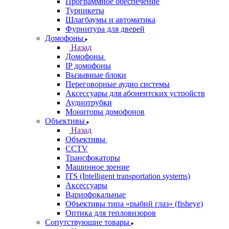
Программное обеспечение
Турникеты
Шлагбаумы и автоматика
Фурнитура для дверей
Домофоны
Назад
Домофоны
IP домофоны
Вызывные блоки
Переговорные аудио системы
Аксессуары для абонентских устройств
Аудиотрубки
Мониторы домофонов
Объективы
Назад
Объективы
CCTV
Трансфокаторы
Машинное зрение
ITS (Intelligent transportation systems)
Аксессуары
Вариофокальные
Объективы типа «рыбий глаз» (fisheye)
Оптика для тепловизоров
Сопутствующие товары