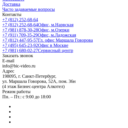
Доставка
Часто задаваемые вопросы
Контакты
+7 (812) 252-68-64
+7 (812) 252-68-64
Офис, м.Нарвская
+7 (981) 878-30-28
Офис, м.Озерки
+7 (911) 709-35-29
Офис, м.Ладожская
+7 (812) 447-95-57
Гл. офис Маршала Говорова
+7 (495) 645-23-92
Офис в Москве
+7 (981) 680-02-27
Сервисный центр
Заказать звонок
E-mail
info@bic-video.ru
Адрес
198095, г. Санкт-Петербург,
ул. Маршала Говорова, 52А, пом. 36н
(4 этаж Бизнес-центра Алкотел)
Режим работы
Пн. – Пт.: с 9:00 до 18:00