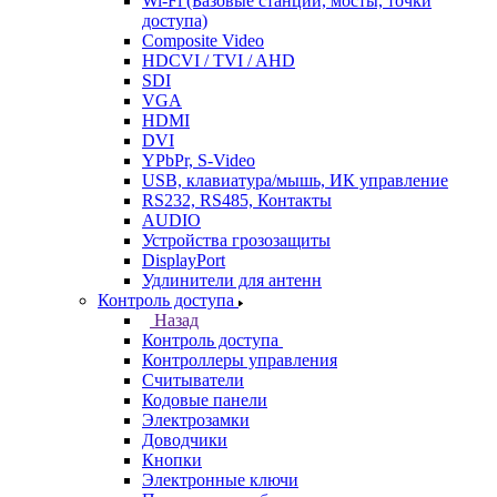
Wi-Fi (Базовые станции, мосты, точки
доступа)
Composite Video
HDCVI / TVI / AHD
SDI
VGA
HDMI
DVI
YPbPr, S-Video
USB, клавиатура/мышь, ИК управление
RS232, RS485, Контакты
AUDIO
Устройства грозозащиты
DisplayPort
Удлинители для антенн
Контроль доступа
Назад
Контроль доступа
Контроллеры управления
Считыватели
Кодовые панели
Электрозамки
Доводчики
Кнопки
Электронные ключи