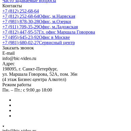
Часто задаваемые вопросы
Контакты
+7 (812) 252-68-64
+7 (812) 252-68-64
Офис, м.Нарвская
+7 (981) 878-30-28
Офис, м.Озерки
+7 (911) 709-35-29
Офис, м.Ладожская
+7 (812) 447-95-57
Гл. офис Маршала Говорова
+7 (495) 645-23-92
Офис в Москве
+7 (981) 680-02-27
Сервисный центр
Заказать звонок
E-mail
info@bic-video.ru
Адрес
198095, г. Санкт-Петербург,
ул. Маршала Говорова, 52А, пом. 36н
(4 этаж Бизнес-центра Алкотел)
Режим работы
Пн. – Пт.: с 9:00 до 18:00
info@bic-video.ru