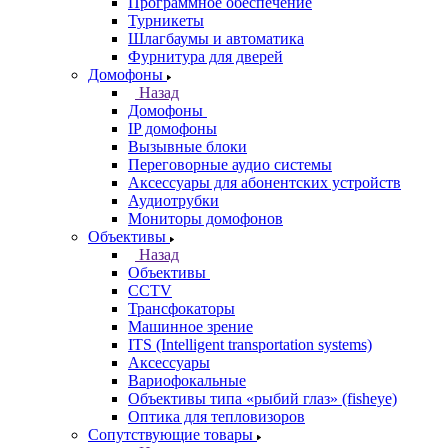
Программное обеспечение
Турникеты
Шлагбаумы и автоматика
Фурнитура для дверей
Домофоны
Назад
Домофоны
IP домофоны
Вызывные блоки
Переговорные аудио системы
Аксессуары для абонентских устройств
Аудиотрубки
Мониторы домофонов
Объективы
Назад
Объективы
CCTV
Трансфокаторы
Машинное зрение
ITS (Intelligent transportation systems)
Аксессуары
Вариофокальные
Объективы типа «рыбий глаз» (fisheye)
Оптика для тепловизоров
Сопутствующие товары