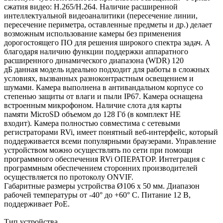
сжатия видео: H.265/H.264. Наличие расширенной
интеллектуальной видеоаналитики (пересечение линии,
пересечение периметра, оставленные предметы и др.) делает
возможным использование камеры без применения
дорогостоящего ПО для решения широкого спектра задач. А
благодаря наличию функции поддержки аппаратного
расширенного динамического диапазона (WDR) 120
дБ данная модель идеально подходит для работы в сложных
условиях, вызванных разноконтрастным освещением и
шумами. Камера выполнена в антивандальном корпусе со
степенью защиты от влаги и пыли IP67. Камера оснащена
встроенным микрофоном. Наличие слота для карты
памяти MicroSD объемом до 128 Гб (в комплект НЕ
входит). Камера полностью совместима с сетевыми
регистраторами RVi, имеет понятный веб-интерфейс, который
поддерживается всеми популярными браузерами. Управление
устройством можно осуществлять по сети при помощи
программного обеспечения RVi ОПЕРАТОР. Интеграция с
программным обеспечением сторонних производителей
осуществляется по протоколу ONVIF.
Габаритные размеры устройства Ø106 x 50 мм. Диапазон
рабочей температуры от -40° до +60° С. Питание 12 В,
поддерживает PoE.
Тип устройства