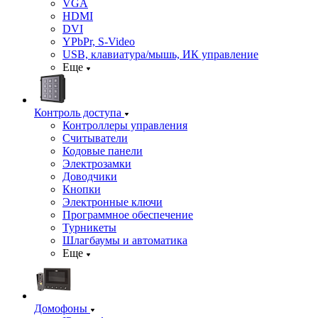
VGA
HDMI
DVI
YPbPr, S-Video
USB, клавиатура/мышь, ИК управление
Еще
Контроль доступа
Контроллеры управления
Считыватели
Кодовые панели
Электрозамки
Доводчики
Кнопки
Электронные ключи
Программное обеспечение
Турникеты
Шлагбаумы и автоматика
Еще
Домофоны