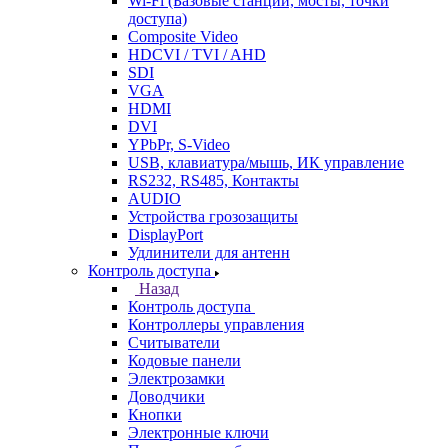
Wi-Fi (Базовые станции, мосты, точки
доступа)
Composite Video
HDCVI / TVI / AHD
SDI
VGA
HDMI
DVI
YPbPr, S-Video
USB, клавиатура/мышь, ИК управление
RS232, RS485, Контакты
AUDIO
Устройства грозозащиты
DisplayPort
Удлинители для антенн
Контроль доступа
Назад
Контроль доступа
Контроллеры управления
Считыватели
Кодовые панели
Электрозамки
Доводчики
Кнопки
Электронные ключи