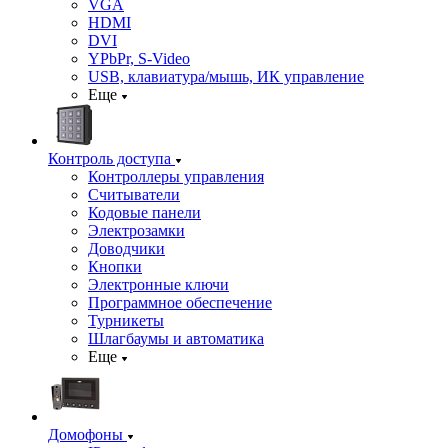
VGA
HDMI
DVI
YPbPr, S-Video
USB, клавиатура/мышь, ИК управление
Еще
Контроль доступа
Контроллеры управления
Считыватели
Кодовые панели
Электрозамки
Доводчики
Кнопки
Электронные ключи
Программное обеспечение
Турникеты
Шлагбаумы и автоматика
Еще
Домофоны