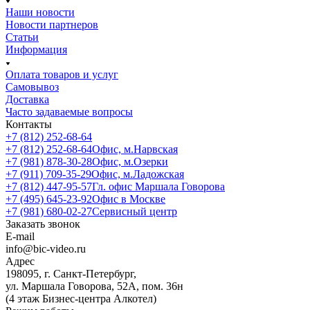
Наши новости
Новости партнеров
Статьи
Информация
Оплата товаров и услуг
Самовывоз
Доставка
Часто задаваемые вопросы
Контакты
+7 (812) 252-68-64
+7 (812) 252-68-64
Офис, м.Нарвская
+7 (981) 878-30-28
Офис, м.Озерки
+7 (911) 709-35-29
Офис, м.Ладожская
+7 (812) 447-95-57
Гл. офис Маршала Говорова
+7 (495) 645-23-92
Офис в Москве
+7 (981) 680-02-27
Сервисный центр
Заказать звонок
E-mail
info@bic-video.ru
Адрес
198095, г. Санкт-Петербург,
ул. Маршала Говорова, 52А, пом. 36н
(4 этаж Бизнес-центра Алкотел)