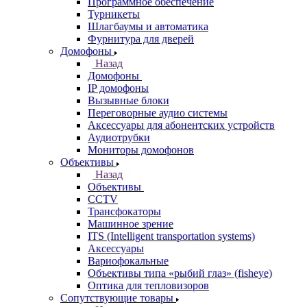
Программное обеспечение
Турникеты
Шлагбаумы и автоматика
Фурнитура для дверей
Домофоны
Назад
Домофоны
IP домофоны
Вызывные блоки
Переговорные аудио системы
Аксессуары для абонентских устройств
Аудиотрубки
Мониторы домофонов
Объективы
Назад
Объективы
CCTV
Трансфокаторы
Машинное зрение
ITS (Intelligent transportation systems)
Аксессуары
Вариофокальные
Объективы типа «рыбий глаз» (fisheye)
Оптика для тепловизоров
Сопутствующие товары