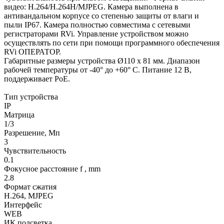
видео: H.264/H.264H/MJPEG. Камера выполнена в
антивандальном корпусе со степенью защиты от влаги и
пыли IP67. Камера полностью совместима с сетевыми
регистраторами RVi. Управление устройством можно
осуществлять по сети при помощи программного обеспечения
RVi ОПЕРАТОР.
Габаритные размеры устройства Ø110 x 81 мм. Диапазон
рабочей температуры от -40° до +60° С. Питание 12 В,
поддерживает PoE.
Тип устройства
IP
Матрица
1/3
Разрешение, Мп
3
Чувствительность
0.1
Фокусное расстояние f , mm
2.8
Формат сжатия
H.264, MJPEG
Интерфейс
WEB
ИК подсветка