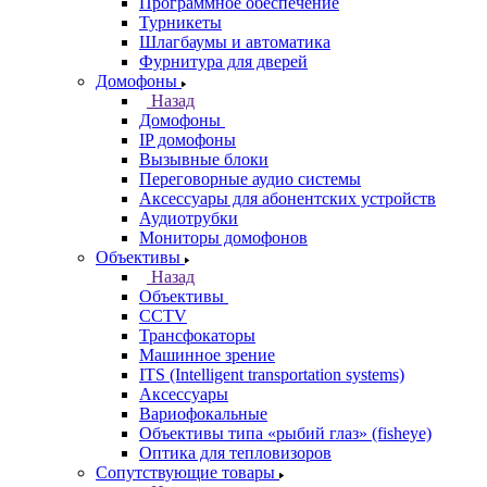
Программное обеспечение
Турникеты
Шлагбаумы и автоматика
Фурнитура для дверей
Домофоны
Назад
Домофоны
IP домофоны
Вызывные блоки
Переговорные аудио системы
Аксессуары для абонентских устройств
Аудиотрубки
Мониторы домофонов
Объективы
Назад
Объективы
CCTV
Трансфокаторы
Машинное зрение
ITS (Intelligent transportation systems)
Аксессуары
Вариофокальные
Объективы типа «рыбий глаз» (fisheye)
Оптика для тепловизоров
Сопутствующие товары