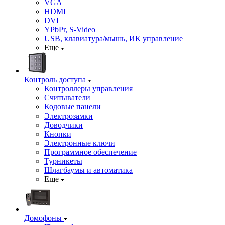
VGA
HDMI
DVI
YPbPr, S-Video
USB, клавиатура/мышь, ИК управление
Еще
Контроль доступа
Контроллеры управления
Считыватели
Кодовые панели
Электрозамки
Доводчики
Кнопки
Электронные ключи
Программное обеспечение
Турникеты
Шлагбаумы и автоматика
Еще
Домофоны