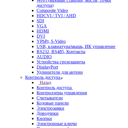
Wi-Fi (Базовые станции, мосты, точки
доступа)
Composite Video
HDCVI / TVI / AHD
SDI
VGA
HDMI
DVI
YPbPr, S-Video
USB, клавиатура/мышь, ИК управление
RS232, RS485, Контакты
AUDIO
Устройства грозозащиты
DisplayPort
Удлинители для антенн
Контроль доступа
Назад
Контроль доступа
Контроллеры управления
Считыватели
Кодовые панели
Электрозамки
Доводчики
Кнопки
Электронные ключи