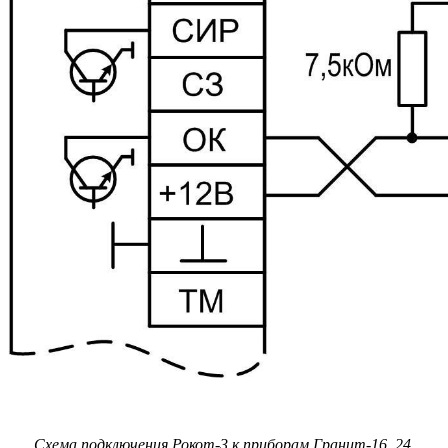
Схема подключения Рокот-3 к приборам Гранит-16_24,