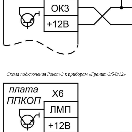
Схема подключения Рокот-3 к приборам «Гранит-3/5/8/12»