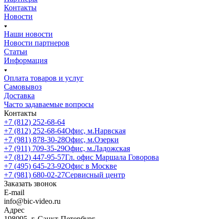
Контакты
Новости
Наши новости
Новости партнеров
Статьи
Информация
Оплата товаров и услуг
Самовывоз
Доставка
Часто задаваемые вопросы
Контакты
+7 (812) 252-68-64
+7 (812) 252-68-64
Офис, м.Нарвская
+7 (981) 878-30-28
Офис, м.Озерки
+7 (911) 709-35-29
Офис, м.Ладожская
+7 (812) 447-95-57
Гл. офис Маршала Говорова
+7 (495) 645-23-92
Офис в Москве
+7 (981) 680-02-27
Сервисный центр
Заказать звонок
E-mail
info@bic-video.ru
Адрес
198095, г. Санкт-Петербург,