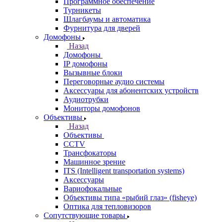
Программное обеспечение
Турникеты
Шлагбаумы и автоматика
Фурнитура для дверей
Домофоны
Назад
Домофоны
IP домофоны
Вызывные блоки
Переговорные аудио системы
Аксессуары для абонентских устройств
Аудиотрубки
Мониторы домофонов
Объективы
Назад
Объективы
CCTV
Трансфокаторы
Машинное зрение
ITS (Intelligent transportation systems)
Аксессуары
Вариофокальные
Объективы типа «рыбий глаз» (fisheye)
Оптика для тепловизоров
Сопутствующие товары