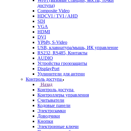
Wi-Fi (Базовые станции, мосты, точки
доступа)
Composite Video
HDCVI / TVI / AHD
SDI
VGA
HDMI
DVI
YPbPr, S-Video
USB, клавиатура/мышь, ИК управление
RS232, RS485, Контакты
AUDIO
Устройства грозозащиты
DisplayPort
Удлинители для антенн
Контроль доступа
Назад
Контроль доступа
Контроллеры управления
Считыватели
Кодовые панели
Электрозамки
Доводчики
Кнопки
Электронные ключи