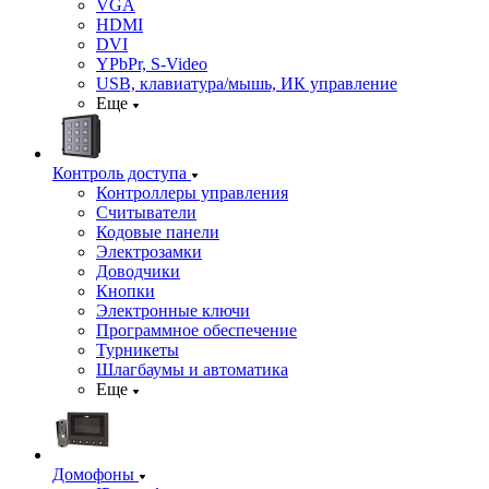
VGA
HDMI
DVI
YPbPr, S-Video
USB, клавиатура/мышь, ИК управление
Еще
Контроль доступа
Контроллеры управления
Считыватели
Кодовые панели
Электрозамки
Доводчики
Кнопки
Электронные ключи
Программное обеспечение
Турникеты
Шлагбаумы и автоматика
Еще
Домофоны