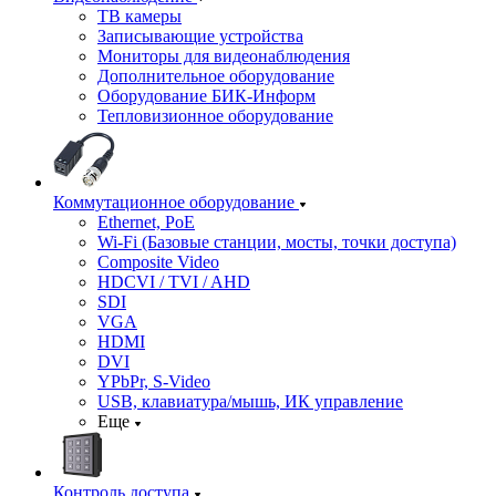
ТВ камеры
Записывающие устройства
Мониторы для видеонаблюдения
Дополнительное оборудование
Оборудование БИК-Информ
Тепловизионное оборудование
Коммутационное оборудование
Ethernet, PoE
Wi-Fi (Базовые станции, мосты, точки доступа)
Composite Video
HDCVI / TVI / AHD
SDI
VGA
HDMI
DVI
YPbPr, S-Video
USB, клавиатура/мышь, ИК управление
Еще
Контроль доступа