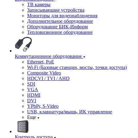
ТВ камеры
Записывающие устройства
Мониторы для видеонаблюдения
Дополнительное оборудование
Оборудование БИК-Информ
Тепловизионное оборудование
Коммутационное оборудование
Ethernet, PoE
Wi-Fi (Базовые станции, мосты, точки доступа)
Composite Video
HDCVI / TVI / AHD
SDI
VGA
HDMI
DVI
YPbPr, S-Video
USB, клавиатура/мышь, ИК управление
Еще
Контроль доступа