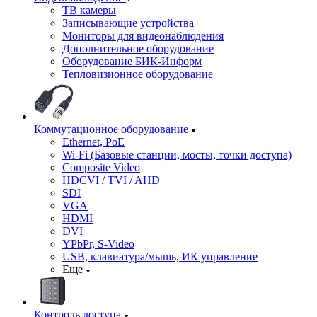
ТВ камеры
Записывающие устройства
Мониторы для видеонаблюдения
Дополнительное оборудование
Оборудование БИК-Информ
Тепловизионное оборудование
Коммутационное оборудование
Ethernet, PoE
Wi-Fi (Базовые станции, мосты, точки доступа)
Composite Video
HDCVI / TVI / AHD
SDI
VGA
HDMI
DVI
YPbPr, S-Video
USB, клавиатура/мышь, ИК управление
Еще
Контроль доступа