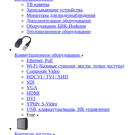
ТВ камеры
Записывающие устройства
Мониторы для видеонаблюдения
Дополнительное оборудование
Оборудование БИК-Информ
Тепловизионное оборудование
Коммутационное оборудование
Ethernet, PoE
Wi-Fi (Базовые станции, мосты, точки доступа)
Composite Video
HDCVI / TVI / AHD
SDI
VGA
HDMI
DVI
YPbPr, S-Video
USB, клавиатура/мышь, ИК управление
Еще
Контроль доступа