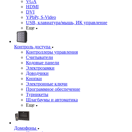
VGA
HDMI
DVI
YPbPr, S-Video
USB, клавиатура/мышь, ИК управление
Еще
Контроль доступа
Контроллеры управления
Считыватели
Кодовые панели
Электрозамки
Доводчики
Кнопки
Электронные ключи
Программное обеспечение
Турникеты
Шлагбаумы и автоматика
Еще
Домофоны