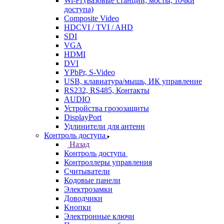
Wi-Fi (Базовые станции, мосты, точки
доступа)
Composite Video
HDCVI / TVI / AHD
SDI
VGA
HDMI
DVI
YPbPr, S-Video
USB, клавиатура/мышь, ИК управление
RS232, RS485, Контакты
AUDIO
Устройства грозозащиты
DisplayPort
Удлинители для антенн
Контроль доступа
Назад
Контроль доступа
Контроллеры управления
Считыватели
Кодовые панели
Электрозамки
Доводчики
Кнопки
Электронные ключи