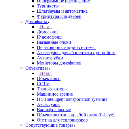
Программное обеспечение
Турникеты
Шлагбаумы и автоматика
Фурнитура для дверей
Домофоны
Назад
Домофоны
IP домофоны
Вызывные блоки
Переговорные аудио системы
Аксессуары для абонентских устройств
Аудиотрубки
Мониторы домофонов
Объективы
Назад
Объективы
CCTV
Трансфокаторы
Машинное зрение
ITS (Intelligent transportation systems)
Аксессуары
Вариофокальные
Объективы типа «рыбий глаз» (fisheye)
Оптика для тепловизоров
Сопутствующие товары