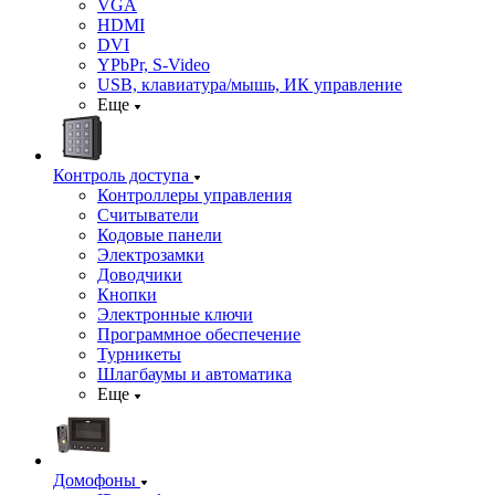
VGA
HDMI
DVI
YPbPr, S-Video
USB, клавиатура/мышь, ИК управление
Еще
Контроль доступа
Контроллеры управления
Считыватели
Кодовые панели
Электрозамки
Доводчики
Кнопки
Электронные ключи
Программное обеспечение
Турникеты
Шлагбаумы и автоматика
Еще
Домофоны