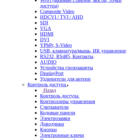
Wi-Fi (Базовые станции, мосты, точки
доступа)
Composite Video
HDCVI / TVI / AHD
SDI
VGA
HDMI
DVI
YPbPr, S-Video
USB, клавиатура/мышь, ИК управление
RS232, RS485, Контакты
AUDIO
Устройства грозозащиты
DisplayPort
Удлинители для антенн
Контроль доступа
Назад
Контроль доступа
Контроллеры управления
Считыватели
Кодовые панели
Электрозамки
Доводчики
Кнопки
Электронные ключи