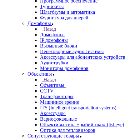
Программное обеспечение
Турникеты
Шлагбаумы и автоматика
Фурнитура для дверей
Домофоны
Назад
Домофоны
IP домофоны
Вызывные блоки
Переговорные аудио системы
Аксессуары для абонентских устройств
Аудиотрубки
Мониторы домофонов
Объективы
Назад
Объективы
CCTV
Трансфокаторы
Машинное зрение
ITS (Intelligent transportation systems)
Аксессуары
Вариофокальные
Объективы типа «рыбий глаз» (fisheye)
Оптика для тепловизоров
Сопутствующие товары