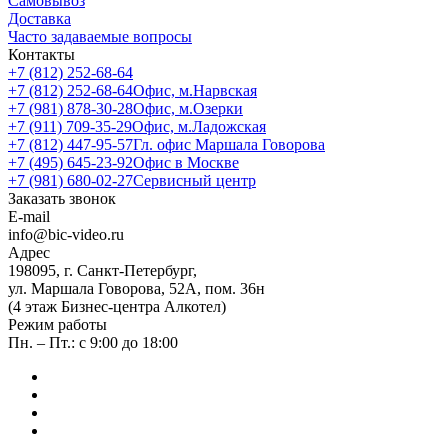
Самовывоз
Доставка
Часто задаваемые вопросы
Контакты
+7 (812) 252-68-64
+7 (812) 252-68-64
Офис, м.Нарвская
+7 (981) 878-30-28
Офис, м.Озерки
+7 (911) 709-35-29
Офис, м.Ладожская
+7 (812) 447-95-57
Гл. офис Маршала Говорова
+7 (495) 645-23-92
Офис в Москве
+7 (981) 680-02-27
Сервисный центр
Заказать звонок
E-mail
info@bic-video.ru
Адрес
198095, г. Санкт-Петербург,
ул. Маршала Говорова, 52А, пом. 36н
(4 этаж Бизнес-центра Алкотел)
Режим работы
Пн. – Пт.: с 9:00 до 18:00