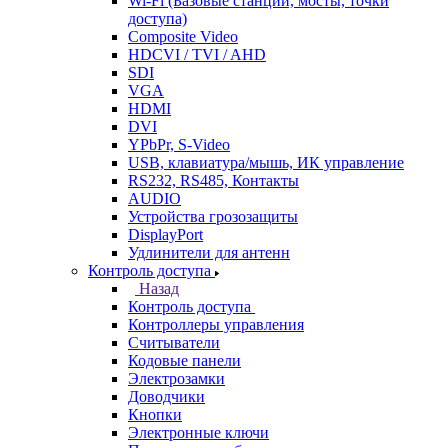
Wi-Fi (Базовые станции, мосты, точки
доступа)
Composite Video
HDCVI / TVI / AHD
SDI
VGA
HDMI
DVI
YPbPr, S-Video
USB, клавиатура/мышь, ИК управление
RS232, RS485, Контакты
AUDIO
Устройства грозозащиты
DisplayPort
Удлинители для антенн
Контроль доступа
Назад
Контроль доступа
Контроллеры управления
Считыватели
Кодовые панели
Электрозамки
Доводчики
Кнопки
Электронные ключи