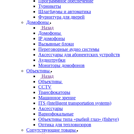
Программное обеспечение
Турникеты
Шлагбаумы и автоматика
Фурнитура для дверей
Домофоны
Назад
Домофоны
IP домофоны
Вызывные блоки
Переговорные аудио системы
Аксессуары для абонентских устройств
Аудиотрубки
Мониторы домофонов
Объективы
Назад
Объективы
CCTV
Трансфокаторы
Машинное зрение
ITS (Intelligent transportation systems)
Аксессуары
Вариофокальные
Объективы типа «рыбий глаз» (fisheye)
Оптика для тепловизоров
Сопутствующие товары