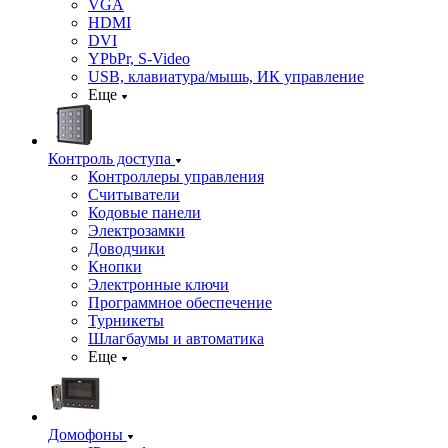
VGA
HDMI
DVI
YPbPr, S-Video
USB, клавиатура/мышь, ИК управление
Еще
Контроль доступа
Контроллеры управления
Считыватели
Кодовые панели
Электрозамки
Доводчики
Кнопки
Электронные ключи
Программное обеспечение
Турникеты
Шлагбаумы и автоматика
Еще
Домофоны