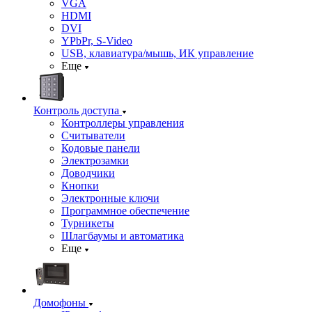
VGA
HDMI
DVI
YPbPr, S-Video
USB, клавиатура/мышь, ИК управление
Еще
Контроль доступа
Контроллеры управления
Считыватели
Кодовые панели
Электрозамки
Доводчики
Кнопки
Электронные ключи
Программное обеспечение
Турникеты
Шлагбаумы и автоматика
Еще
Домофоны