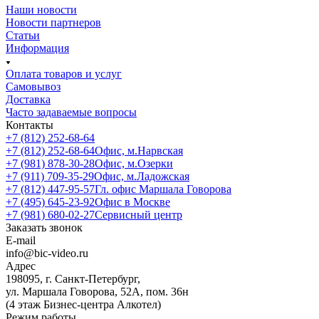
Наши новости
Новости партнеров
Статьи
Информация
Оплата товаров и услуг
Самовывоз
Доставка
Часто задаваемые вопросы
Контакты
+7 (812) 252-68-64
+7 (812) 252-68-64
Офис, м.Нарвская
+7 (981) 878-30-28
Офис, м.Озерки
+7 (911) 709-35-29
Офис, м.Ладожская
+7 (812) 447-95-57
Гл. офис Маршала Говорова
+7 (495) 645-23-92
Офис в Москве
+7 (981) 680-02-27
Сервисный центр
Заказать звонок
E-mail
info@bic-video.ru
Адрес
198095, г. Санкт-Петербург,
ул. Маршала Говорова, 52А, пом. 36н
(4 этаж Бизнес-центра Алкотел)
Режим работы