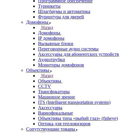
Программное обеспечение
Турникеты
Шлагбаумы и автоматика
Фурнитура для дверей
Домофоны
Назад
Домофоны
IP домофоны
Вызывные блоки
Переговорные аудио системы
Аксессуары для абонентских устройств
Аудиотрубки
Мониторы домофонов
Объективы
Назад
Объективы
CCTV
Трансфокаторы
Машинное зрение
ITS (Intelligent transportation systems)
Аксессуары
Вариофокальные
Объективы типа «рыбий глаз» (fisheye)
Оптика для тепловизоров
Сопутствующие товары