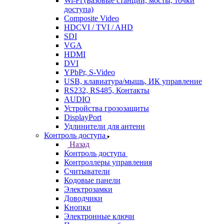
Wi-Fi (Базовые станции, мосты, точки
доступа)
Composite Video
HDCVI / TVI / AHD
SDI
VGA
HDMI
DVI
YPbPr, S-Video
USB, клавиатура/мышь, ИК управление
RS232, RS485, Контакты
AUDIO
Устройства грозозащиты
DisplayPort
Удлинители для антенн
Контроль доступа
Назад
Контроль доступа
Контроллеры управления
Считыватели
Кодовые панели
Электрозамки
Доводчики
Кнопки
Электронные ключи