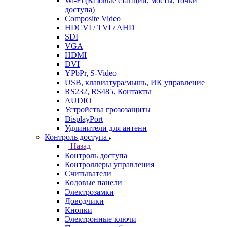
Wi-Fi (Базовые станции, мосты, точки
доступа)
Composite Video
HDCVI / TVI / AHD
SDI
VGA
HDMI
DVI
YPbPr, S-Video
USB, клавиатура/мышь, ИК управление
RS232, RS485, Контакты
AUDIO
Устройства грозозащиты
DisplayPort
Удлинители для антенн
Контроль доступа
Назад
Контроль доступа
Контроллеры управления
Считыватели
Кодовые панели
Электрозамки
Доводчики
Кнопки
Электронные ключи