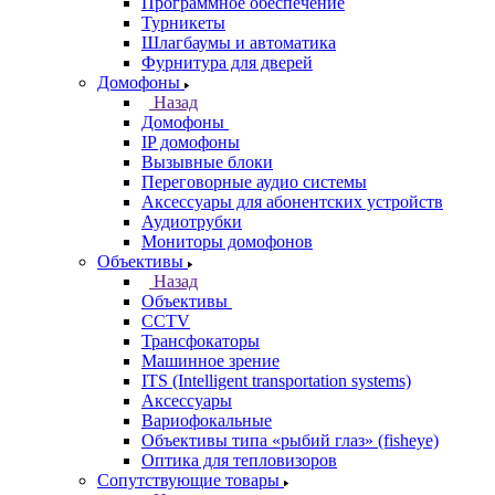
Программное обеспечение
Турникеты
Шлагбаумы и автоматика
Фурнитура для дверей
Домофоны
Назад
Домофоны
IP домофоны
Вызывные блоки
Переговорные аудио системы
Аксессуары для абонентских устройств
Аудиотрубки
Мониторы домофонов
Объективы
Назад
Объективы
CCTV
Трансфокаторы
Машинное зрение
ITS (Intelligent transportation systems)
Аксессуары
Вариофокальные
Объективы типа «рыбий глаз» (fisheye)
Оптика для тепловизоров
Сопутствующие товары