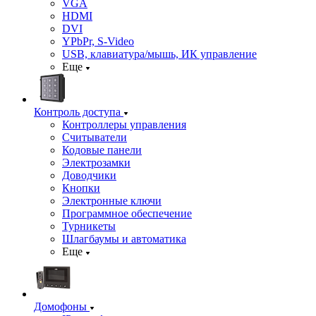
VGA
HDMI
DVI
YPbPr, S-Video
USB, клавиатура/мышь, ИК управление
Еще
Контроль доступа
Контроллеры управления
Считыватели
Кодовые панели
Электрозамки
Доводчики
Кнопки
Электронные ключи
Программное обеспечение
Турникеты
Шлагбаумы и автоматика
Еще
Домофоны