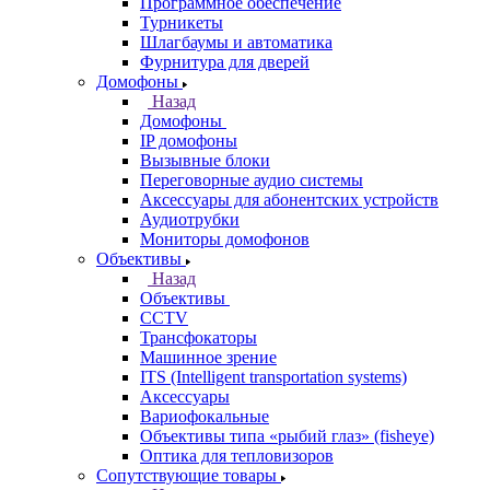
Программное обеспечение
Турникеты
Шлагбаумы и автоматика
Фурнитура для дверей
Домофоны
Назад
Домофоны
IP домофоны
Вызывные блоки
Переговорные аудио системы
Аксессуары для абонентских устройств
Аудиотрубки
Мониторы домофонов
Объективы
Назад
Объективы
CCTV
Трансфокаторы
Машинное зрение
ITS (Intelligent transportation systems)
Аксессуары
Вариофокальные
Объективы типа «рыбий глаз» (fisheye)
Оптика для тепловизоров
Сопутствующие товары