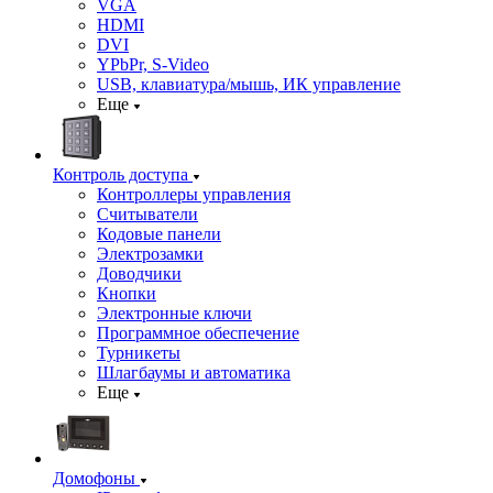
VGA
HDMI
DVI
YPbPr, S-Video
USB, клавиатура/мышь, ИК управление
Еще
Контроль доступа
Контроллеры управления
Считыватели
Кодовые панели
Электрозамки
Доводчики
Кнопки
Электронные ключи
Программное обеспечение
Турникеты
Шлагбаумы и автоматика
Еще
Домофоны