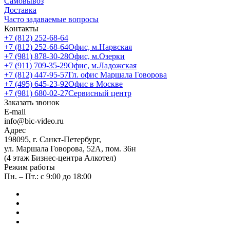
Самовывоз
Доставка
Часто задаваемые вопросы
Контакты
+7 (812) 252-68-64
+7 (812) 252-68-64
Офис, м.Нарвская
+7 (981) 878-30-28
Офис, м.Озерки
+7 (911) 709-35-29
Офис, м.Ладожская
+7 (812) 447-95-57
Гл. офис Маршала Говорова
+7 (495) 645-23-92
Офис в Москве
+7 (981) 680-02-27
Сервисный центр
Заказать звонок
E-mail
info@bic-video.ru
Адрес
198095, г. Санкт-Петербург,
ул. Маршала Говорова, 52А, пом. 36н
(4 этаж Бизнес-центра Алкотел)
Режим работы
Пн. – Пт.: с 9:00 до 18:00