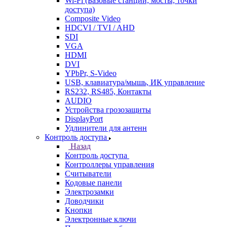
Wi-Fi (Базовые станции, мосты, точки
доступа)
Composite Video
HDCVI / TVI / AHD
SDI
VGA
HDMI
DVI
YPbPr, S-Video
USB, клавиатура/мышь, ИК управление
RS232, RS485, Контакты
AUDIO
Устройства грозозащиты
DisplayPort
Удлинители для антенн
Контроль доступа
Назад
Контроль доступа
Контроллеры управления
Считыватели
Кодовые панели
Электрозамки
Доводчики
Кнопки
Электронные ключи