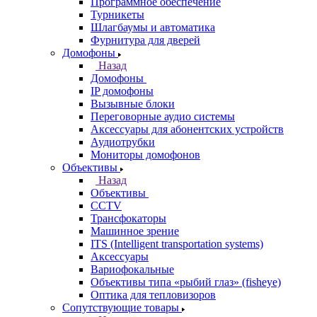
Программное обеспечение
Турникеты
Шлагбаумы и автоматика
Фурнитура для дверей
Домофоны
Назад
Домофоны
IP домофоны
Вызывные блоки
Переговорные аудио системы
Аксессуары для абонентских устройств
Аудиотрубки
Мониторы домофонов
Объективы
Назад
Объективы
CCTV
Трансфокаторы
Машинное зрение
ITS (Intelligent transportation systems)
Аксессуары
Вариофокальные
Объективы типа «рыбий глаз» (fisheye)
Оптика для тепловизоров
Сопутствующие товары