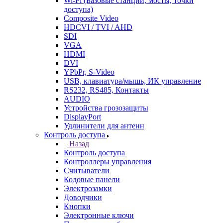
Wi-Fi (Базовые станции, мосты, точки
доступа)
Composite Video
HDCVI / TVI / AHD
SDI
VGA
HDMI
DVI
YPbPr, S-Video
USB, клавиатура/мышь, ИК управление
RS232, RS485, Контакты
AUDIO
Устройства грозозащиты
DisplayPort
Удлинители для антенн
Контроль доступа
Назад
Контроль доступа
Контроллеры управления
Считыватели
Кодовые панели
Электрозамки
Доводчики
Кнопки
Электронные ключи