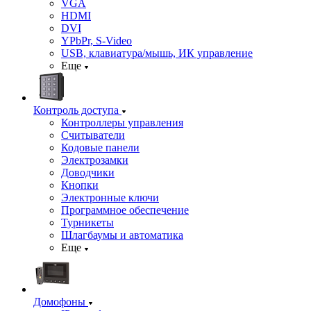
VGA
HDMI
DVI
YPbPr, S-Video
USB, клавиатура/мышь, ИК управление
Еще
Контроль доступа
Контроллеры управления
Считыватели
Кодовые панели
Электрозамки
Доводчики
Кнопки
Электронные ключи
Программное обеспечение
Турникеты
Шлагбаумы и автоматика
Еще
Домофоны