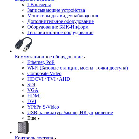
ТВ камеры
Записывающие устройства
Мониторы для видеонаблюдения
Дополнительное оборудование
Оборудование БИК-Информ
Тепловизионное оборудование
Коммутационное оборудование
Ethernet, PoE
Wi-Fi (Базовые станции, мосты, точки доступа)
Composite Video
HDCVI / TVI / AHD
SDI
VGA
HDMI
DVI
YPbPr, S-Video
USB, клавиатура/мышь, ИК управление
Еще
Контроль доступа