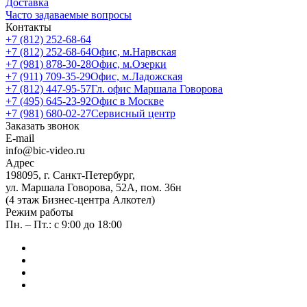
Доставка
Часто задаваемые вопросы
Контакты
+7 (812) 252-68-64
+7 (812) 252-68-64
Офис, м.Нарвская
+7 (981) 878-30-28
Офис, м.Озерки
+7 (911) 709-35-29
Офис, м.Ладожская
+7 (812) 447-95-57
Гл. офис Маршала Говорова
+7 (495) 645-23-92
Офис в Москве
+7 (981) 680-02-27
Сервисный центр
Заказать звонок
E-mail
info@bic-video.ru
Адрес
198095, г. Санкт-Петербург,
ул. Маршала Говорова, 52А, пом. 36н
(4 этаж Бизнес-центра Алкотел)
Режим работы
Пн. – Пт.: с 9:00 до 18:00