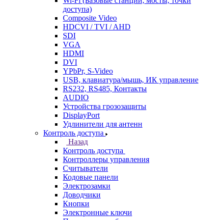
Wi-Fi (Базовые станции, мосты, точки
доступа)
Composite Video
HDCVI / TVI / AHD
SDI
VGA
HDMI
DVI
YPbPr, S-Video
USB, клавиатура/мышь, ИК управление
RS232, RS485, Контакты
AUDIO
Устройства грозозащиты
DisplayPort
Удлинители для антенн
Контроль доступа
Назад
Контроль доступа
Контроллеры управления
Считыватели
Кодовые панели
Электрозамки
Доводчики
Кнопки
Электронные ключи