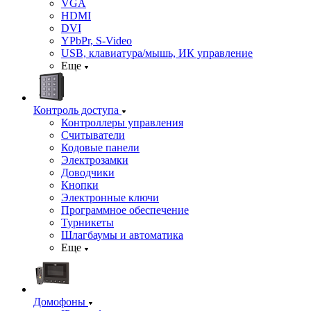
VGA
HDMI
DVI
YPbPr, S-Video
USB, клавиатура/мышь, ИК управление
Еще
Контроль доступа
Контроллеры управления
Считыватели
Кодовые панели
Электрозамки
Доводчики
Кнопки
Электронные ключи
Программное обеспечение
Турникеты
Шлагбаумы и автоматика
Еще
Домофоны