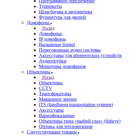
Программное обеспечение
Турникеты
Шлагбаумы и автоматика
Фурнитура для дверей
Домофоны
Назад
Домофоны
IP домофоны
Вызывные блоки
Переговорные аудио системы
Аксессуары для абонентских устройств
Аудиотрубки
Мониторы домофонов
Объективы
Назад
Объективы
CCTV
Трансфокаторы
Машинное зрение
ITS (Intelligent transportation systems)
Аксессуары
Вариофокальные
Объективы типа «рыбий глаз» (fisheye)
Оптика для тепловизоров
Сопутствующие товары