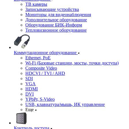
ТВ камеры
Записывающие устройства
Мониторы для видеонаблюдения
Дополнительное оборудование
Оборудование БИК-Информ
Тепловизионное оборудование
Коммутационное оборудование
Ethernet, PoE
Wi-Fi (Базовые станции, мосты, точки доступа)
Composite Video
HDCVI / TVI / AHD
SDI
VGA
HDMI
DVI
YPbPr, S-Video
USB, клавиатура/мышь, ИК управление
Еще
Контроль доступа