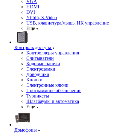
VGA
HDMI
DVI
YPbPr, S-Video
USB, клавиатура/мышь, ИК управление
Еще
Контроль доступа
Контроллеры управления
Считыватели
Кодовые панели
Электрозамки
Доводчики
Кнопки
Электронные ключи
Программное обеспечение
Турникеты
Шлагбаумы и автоматика
Еще
Домофоны