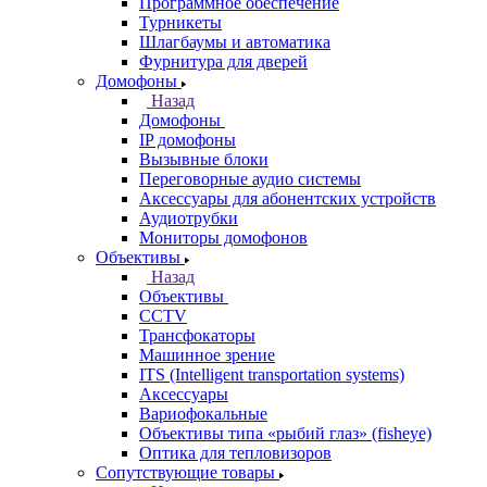
Программное обеспечение
Турникеты
Шлагбаумы и автоматика
Фурнитура для дверей
Домофоны
Назад
Домофоны
IP домофоны
Вызывные блоки
Переговорные аудио системы
Аксессуары для абонентских устройств
Аудиотрубки
Мониторы домофонов
Объективы
Назад
Объективы
CCTV
Трансфокаторы
Машинное зрение
ITS (Intelligent transportation systems)
Аксессуары
Вариофокальные
Объективы типа «рыбий глаз» (fisheye)
Оптика для тепловизоров
Сопутствующие товары