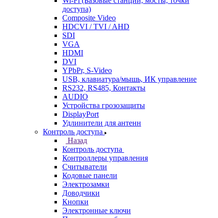
Wi-Fi (Базовые станции, мосты, точки
доступа)
Composite Video
HDCVI / TVI / AHD
SDI
VGA
HDMI
DVI
YPbPr, S-Video
USB, клавиатура/мышь, ИК управление
RS232, RS485, Контакты
AUDIO
Устройства грозозащиты
DisplayPort
Удлинители для антенн
Контроль доступа
Назад
Контроль доступа
Контроллеры управления
Считыватели
Кодовые панели
Электрозамки
Доводчики
Кнопки
Электронные ключи