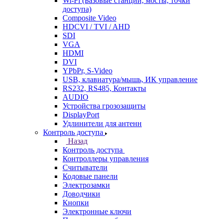
Wi-Fi (Базовые станции, мосты, точки
доступа)
Composite Video
HDCVI / TVI / AHD
SDI
VGA
HDMI
DVI
YPbPr, S-Video
USB, клавиатура/мышь, ИК управление
RS232, RS485, Контакты
AUDIO
Устройства грозозащиты
DisplayPort
Удлинители для антенн
Контроль доступа
Назад
Контроль доступа
Контроллеры управления
Считыватели
Кодовые панели
Электрозамки
Доводчики
Кнопки
Электронные ключи