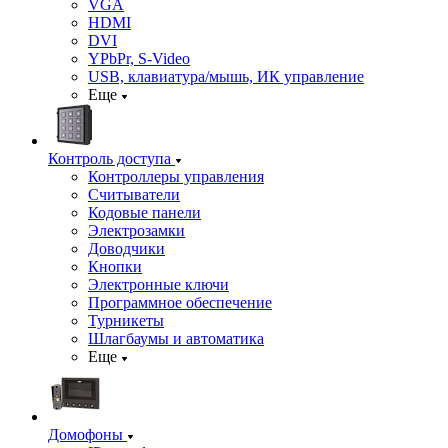
VGA
HDMI
DVI
YPbPr, S-Video
USB, клавиатура/мышь, ИК управление
Еще
Контроль доступа
Контроллеры управления
Считыватели
Кодовые панели
Электрозамки
Доводчики
Кнопки
Электронные ключи
Программное обеспечение
Турникеты
Шлагбаумы и автоматика
Еще
Домофоны