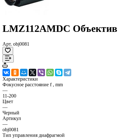
LMZ112AMDC Объектив
Арт.
obj0081
Характеристики
Фокусное расстояние f , mm
—
11-200
Цвет
—
Черный
Артикул
—
obj0081
Тип управления диафрагмой