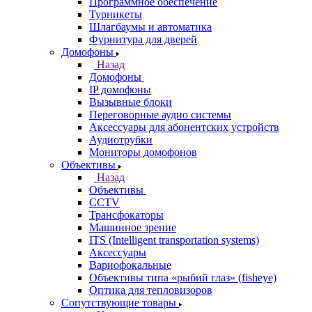
Программное обеспечение
Турникеты
Шлагбаумы и автоматика
Фурнитура для дверей
Домофоны
Назад
Домофоны
IP домофоны
Вызывные блоки
Переговорные аудио системы
Аксессуары для абонентских устройств
Аудиотрубки
Мониторы домофонов
Объективы
Назад
Объективы
CCTV
Трансфокаторы
Машинное зрение
ITS (Intelligent transportation systems)
Аксессуары
Вариофокальные
Объективы типа «рыбий глаз» (fisheye)
Оптика для тепловизоров
Сопутствующие товары