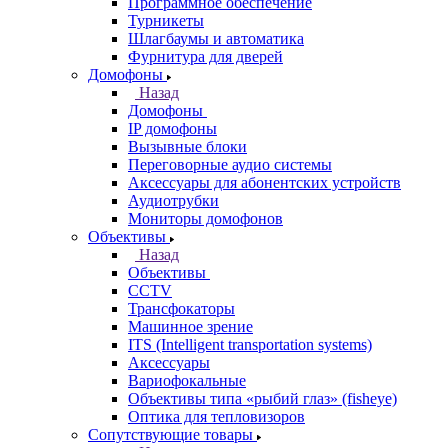
Программное обеспечение
Турникеты
Шлагбаумы и автоматика
Фурнитура для дверей
Домофоны
Назад
Домофоны
IP домофоны
Вызывные блоки
Переговорные аудио системы
Аксессуары для абонентских устройств
Аудиотрубки
Мониторы домофонов
Объективы
Назад
Объективы
CCTV
Трансфокаторы
Машинное зрение
ITS (Intelligent transportation systems)
Аксессуары
Вариофокальные
Объективы типа «рыбий глаз» (fisheye)
Оптика для тепловизоров
Сопутствующие товары