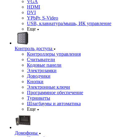
VGA
HDMI
DVI
YPbPr, S-Video
USB, клавиатура/мышь, ИК управление
Еще
Контроль доступа
Контроллеры управления
Считыватели
Кодовые панели
Электрозамки
Доводчики
Кнопки
Электронные ключи
Программное обеспечение
Турникеты
Шлагбаумы и автоматика
Еще
Домофоны