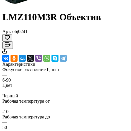
LMZ110M3R Объектив
Арт.
obj0241
Характеристики
Фокусное расстояние f , mm
—
6-90
Цвет
—
Черный
Рабочая температура от
—
-10
Рабочая температура до
—
50