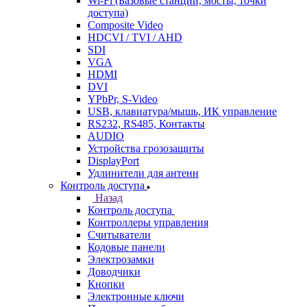
Wi-Fi (Базовые станции, мосты, точки
доступа)
Composite Video
HDCVI / TVI / AHD
SDI
VGA
HDMI
DVI
YPbPr, S-Video
USB, клавиатура/мышь, ИК управление
RS232, RS485, Контакты
AUDIO
Устройства грозозащиты
DisplayPort
Удлинители для антенн
Контроль доступа
Назад
Контроль доступа
Контроллеры управления
Считыватели
Кодовые панели
Электрозамки
Доводчики
Кнопки
Электронные ключи