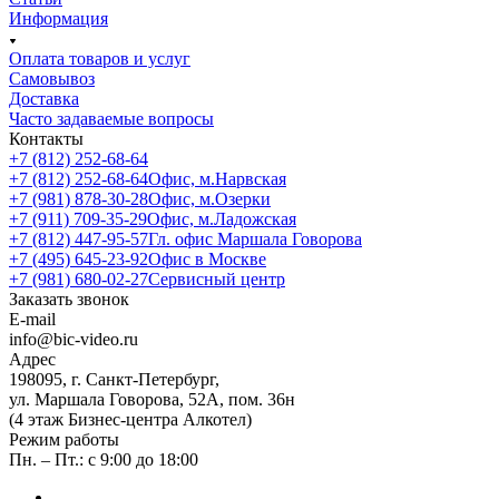
Информация
Оплата товаров и услуг
Самовывоз
Доставка
Часто задаваемые вопросы
Контакты
+7 (812) 252-68-64
+7 (812) 252-68-64
Офис, м.Нарвская
+7 (981) 878-30-28
Офис, м.Озерки
+7 (911) 709-35-29
Офис, м.Ладожская
+7 (812) 447-95-57
Гл. офис Маршала Говорова
+7 (495) 645-23-92
Офис в Москве
+7 (981) 680-02-27
Сервисный центр
Заказать звонок
E-mail
info@bic-video.ru
Адрес
198095, г. Санкт-Петербург,
ул. Маршала Говорова, 52А, пом. 36н
(4 этаж Бизнес-центра Алкотел)
Режим работы
Пн. – Пт.: с 9:00 до 18:00