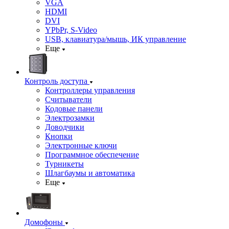
VGA
HDMI
DVI
YPbPr, S-Video
USB, клавиатура/мышь, ИК управление
Еще
Контроль доступа
Контроллеры управления
Считыватели
Кодовые панели
Электрозамки
Доводчики
Кнопки
Электронные ключи
Программное обеспечение
Турникеты
Шлагбаумы и автоматика
Еще
Домофоны