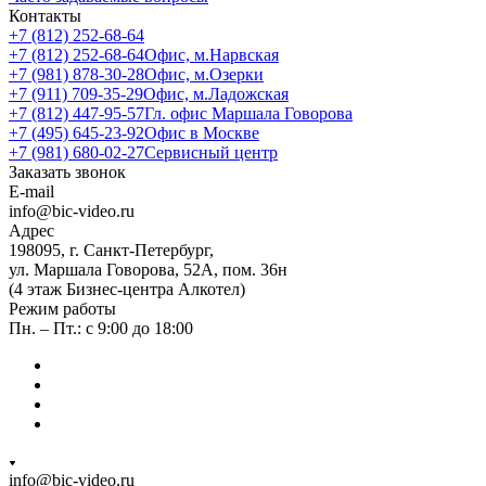
Контакты
+7 (812) 252-68-64
+7 (812) 252-68-64
Офис, м.Нарвская
+7 (981) 878-30-28
Офис, м.Озерки
+7 (911) 709-35-29
Офис, м.Ладожская
+7 (812) 447-95-57
Гл. офис Маршала Говорова
+7 (495) 645-23-92
Офис в Москве
+7 (981) 680-02-27
Сервисный центр
Заказать звонок
E-mail
info@bic-video.ru
Адрес
198095, г. Санкт-Петербург,
ул. Маршала Говорова, 52А, пом. 36н
(4 этаж Бизнес-центра Алкотел)
Режим работы
Пн. – Пт.: с 9:00 до 18:00
info@bic-video.ru