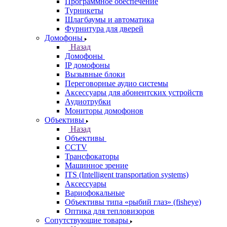
Программное обеспечение
Турникеты
Шлагбаумы и автоматика
Фурнитура для дверей
Домофоны
Назад
Домофоны
IP домофоны
Вызывные блоки
Переговорные аудио системы
Аксессуары для абонентских устройств
Аудиотрубки
Мониторы домофонов
Объективы
Назад
Объективы
CCTV
Трансфокаторы
Машинное зрение
ITS (Intelligent transportation systems)
Аксессуары
Вариофокальные
Объективы типа «рыбий глаз» (fisheye)
Оптика для тепловизоров
Сопутствующие товары