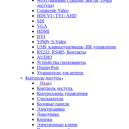
Wi-Fi (Базовые станции, мосты, точки
доступа)
Composite Video
HDCVI / TVI / AHD
SDI
VGA
HDMI
DVI
YPbPr, S-Video
USB, клавиатура/мышь, ИК управление
RS232, RS485, Контакты
AUDIO
Устройства грозозащиты
DisplayPort
Удлинители для антенн
Контроль доступа
Назад
Контроль доступа
Контроллеры управления
Считыватели
Кодовые панели
Электрозамки
Доводчики
Кнопки
Электронные ключи