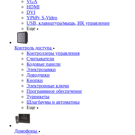
VGA
HDMI
DVI
YPbPr, S-Video
USB, клавиатура/мышь, ИК управление
Еще
Контроль доступа
Контроллеры управления
Считыватели
Кодовые панели
Электрозамки
Доводчики
Кнопки
Электронные ключи
Программное обеспечение
Турникеты
Шлагбаумы и автоматика
Еще
Домофоны