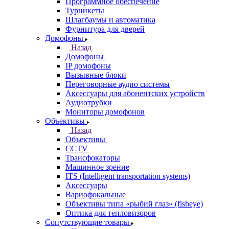
Программное обеспечение
Турникеты
Шлагбаумы и автоматика
Фурнитура для дверей
Домофоны
Назад
Домофоны
IP домофоны
Вызывные блоки
Переговорные аудио системы
Аксессуары для абонентских устройств
Аудиотрубки
Мониторы домофонов
Объективы
Назад
Объективы
CCTV
Трансфокаторы
Машинное зрение
ITS (Intelligent transportation systems)
Аксессуары
Вариофокальные
Объективы типа «рыбий глаз» (fisheye)
Оптика для тепловизоров
Сопутствующие товары