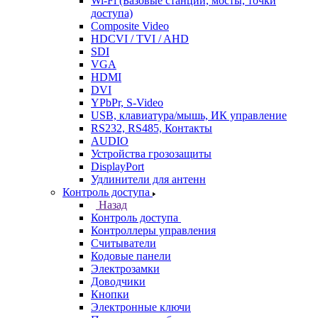
Wi-Fi (Базовые станции, мосты, точки
доступа)
Composite Video
HDCVI / TVI / AHD
SDI
VGA
HDMI
DVI
YPbPr, S-Video
USB, клавиатура/мышь, ИК управление
RS232, RS485, Контакты
AUDIO
Устройства грозозащиты
DisplayPort
Удлинители для антенн
Контроль доступа
Назад
Контроль доступа
Контроллеры управления
Считыватели
Кодовые панели
Электрозамки
Доводчики
Кнопки
Электронные ключи