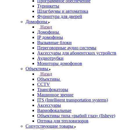
Программное обеспечение
Турникеты
Шлагбаумы и автоматика
Фурнитура для дверей
Домофоны
Назад
Домофоны
IP домофоны
Вызывные блоки
Переговорные аудио системы
Аксессуары для абонентских устройств
Аудиотрубки
Мониторы домофонов
Объективы
Назад
Объективы
CCTV
Трансфокаторы
Машинное зрение
ITS (Intelligent transportation systems)
Аксессуары
Вариофокальные
Объективы типа «рыбий глаз» (fisheye)
Оптика для тепловизоров
Сопутствующие товары