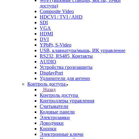
Wi-Fi (Базовые станции, мосты, точки
доступа)
Composite Video
HDCVI / TVI / AHD
SDI
VGA
HDMI
DVI
YPbPr, S-Video
USB, клавиатура/мышь, ИК управление
RS232, RS485, Контакты
AUDIO
Устройства грозозащиты
DisplayPort
Удлинители для антенн
Контроль доступа
Назад
Контроль доступа
Контроллеры управления
Считыватели
Кодовые панели
Электрозамки
Доводчики
Кнопки
Электронные ключи