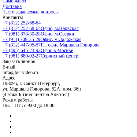
Самовывоз
Доставка
Часто задаваемые вопросы
Контакты
+7 (812) 252-68-64
+7 (812) 252-68-64
Офис, м.Нарвская
+7 (981) 878-30-28
Офис, м.Озерки
+7 (911) 709-35-29
Офис, м.Ладожская
+7 (812) 447-95-57
Гл. офис Маршала Говорова
+7 (495) 645-23-92
Офис в Москве
+7 (981) 680-02-27
Сервисный центр
Заказать звонок
E-mail
info@bic-video.ru
Адрес
198095, г. Санкт-Петербург,
ул. Маршала Говорова, 52А, пом. 36н
(4 этаж Бизнес-центра Алкотел)
Режим работы
Пн. – Пт.: с 9:00 до 18:00