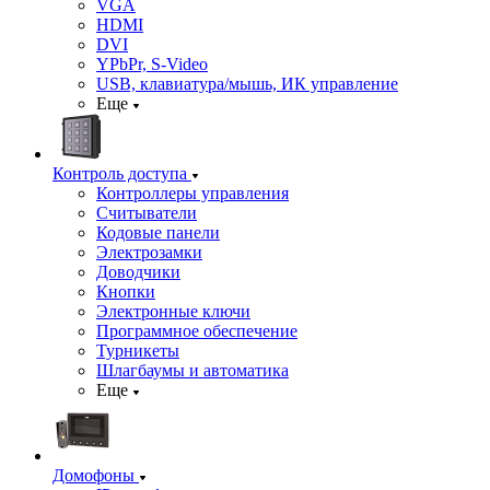
VGA
HDMI
DVI
YPbPr, S-Video
USB, клавиатура/мышь, ИК управление
Еще
Контроль доступа
Контроллеры управления
Считыватели
Кодовые панели
Электрозамки
Доводчики
Кнопки
Электронные ключи
Программное обеспечение
Турникеты
Шлагбаумы и автоматика
Еще
Домофоны