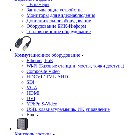
ТВ камеры
Записывающие устройства
Мониторы для видеонаблюдения
Дополнительное оборудование
Оборудование БИК-Информ
Тепловизионное оборудование
Коммутационное оборудование
Ethernet, PoE
Wi-Fi (Базовые станции, мосты, точки доступа)
Composite Video
HDCVI / TVI / AHD
SDI
VGA
HDMI
DVI
YPbPr, S-Video
USB, клавиатура/мышь, ИК управление
Еще
Контроль доступа